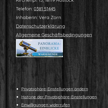
Tele­fon:
0381 51445
Inha­be­rin: Vera Zorn
Daten­schutz­er­klä­rung
All­ge­mei­ne Geschäftsbedingungen
Pri­vat­sphä­re-Ein­stel­lun­gen ändern
His­to­rie der Privatsphäre-Einstellungen
Ein­wil­li­gun­gen widerrufen