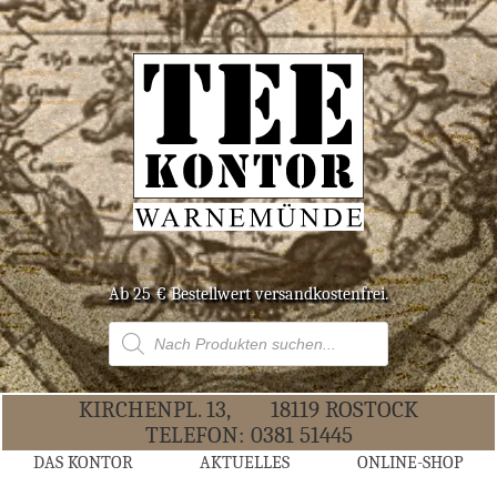
Ab 25 € Bestell­wert versandkostenfrei.
Products
search
KIR­CHEN­PL. 13,
18119 ROS­TOCK
TELE­FON:
0381 51445
DAS KON­TOR
AKTU­EL­LES
ONLINE-SHOP