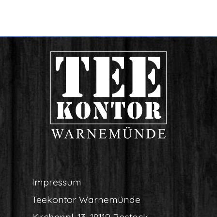
Impres­sum
Tee­kon­tor Warnemünde
Kir­chen­pl. 13, 18119 Rostock