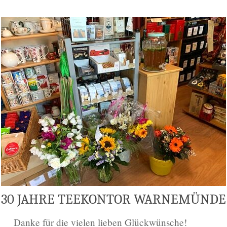
30 JAH­RE TEE­KON­TOR WARNEMÜNDE
Dan­ke für die vie­len lie­ben Glückwünsche!