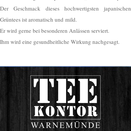
Der Geschmack die­ses hoch­wer­tigs­ten japa­ni­schen
Grün­tees ist aro­ma­tisch und mild.
Er wird ger­ne bei beson­de­ren Anläs­sen serviert.
Ihm wird eine gesund­heit­li­che Wir­kung nachgesagt.