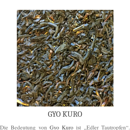
GYO KURO
Die Bedeu­tung von
Gyo Kuro
ist „Edler Tau­trop­fen“