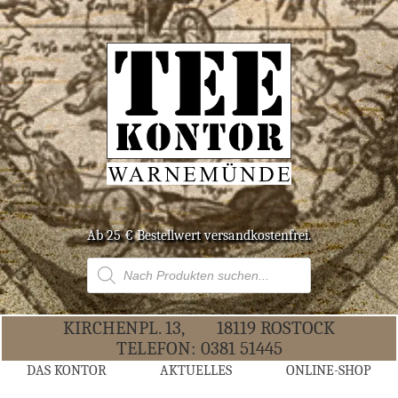
Ab 25 € Bestell­wert versandkostenfrei.
Products
search
KIR­CHEN­PL. 13,
18119 ROS­TOCK
TELE­FON:
0381 51445
DAS KON­TOR
AKTU­EL­LES
ONLINE-SHOP