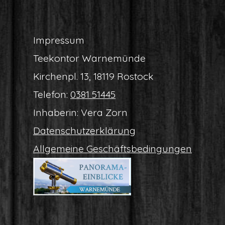
Impres­sum
Tee­kon­tor Warnemünde
Kir­chen­pl. 13, 18119 Rostock
Tele­fon:
0381 51445
Inha­be­rin: Vera Zorn
Daten­schutz­er­klä­rung
All­ge­mei­ne Geschäftsbedingungen