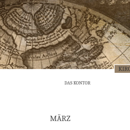
KIR­
DAS KON­TOR
MÄRZ