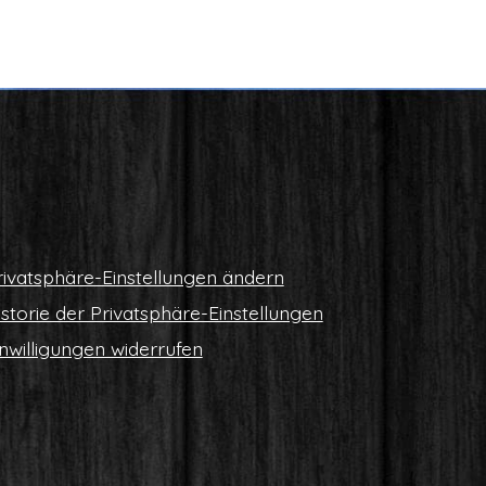
i­vat­sphä­re-Ein­stel­lun­gen ändern
s­to­rie der Privatsphäre-Einstellungen
n­wil­li­gun­gen widerrufen