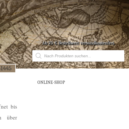
Ab 25 € Bestell­wert versandkostenfrei.
Products
search
51445
ONLINE-SHOP
­net bis
en über