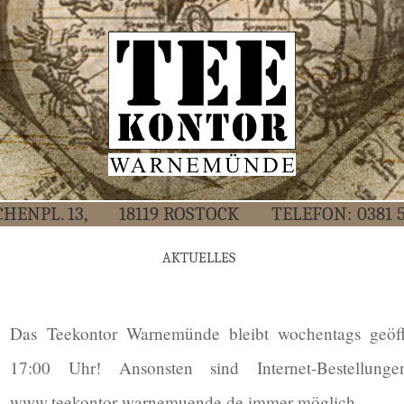
CHEN­PL. 13,
18119 ROS­TOCK
TELE­FON:
0381 
AKTU­EL­LES
Das Tee­kon­tor War­ne­mün­de bleibt wochen­tags geöff
17:00 Uhr! Ansons­ten sind Inter­net-Bestel­lun­g
www.teekontor-warnemuende.de immer möglich.