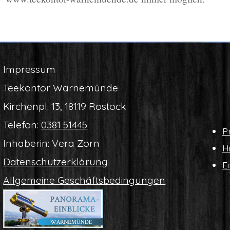
Impres­sum
Tee­kon­tor Warnemünde
Kir­chen­pl. 13, 18119 Rostock
Tele­fon:
0381 51445
Pr
Inha­be­rin: Vera Zorn
Hi
Daten­schutz­er­klä­rung
Ei
All­ge­mei­ne Geschäftsbedingungen