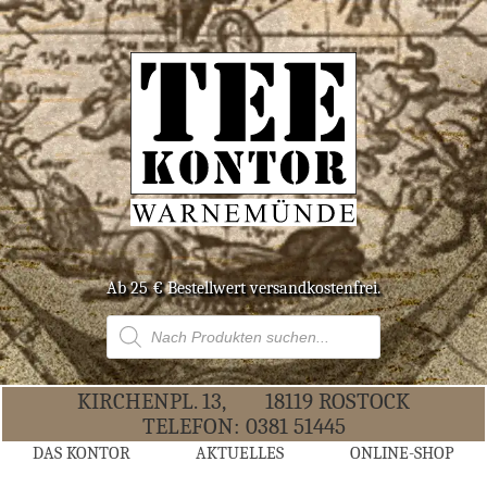
Ab 25 € Bestell­wert versandkostenfrei.
Products
search
KIR­CHEN­PL. 13,
18119 ROS­TOCK
TELE­FON:
0381 51445
DAS KON­TOR
AKTU­EL­LES
ONLINE-SHOP