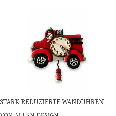
STARK REDU­ZIER­TE WAND­UH­REN
VON ALLEN DESIGN