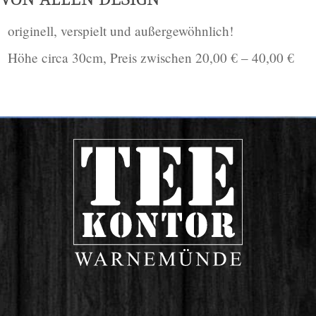
ori­gi­nell, ver­spielt und außergewöhnlich!
Höhe cir­ca 30cm, Preis zwi­schen 20,00 € – 40,00 €