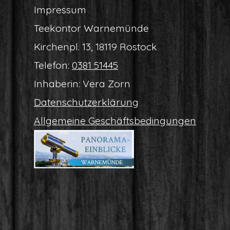
Impres­sum
Tee­kon­tor Warnemünde
Kir­chen­pl. 13, 18119 Rostock
Tele­fon:
0381 51445
Inha­be­rin: Vera Zorn
Daten­schutz­er­klä­rung
All­ge­mei­ne Geschäftsbedingungen