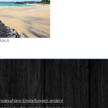
AN­KA
i­vat­sphä­re-Ein­stel­lun­gen ändern