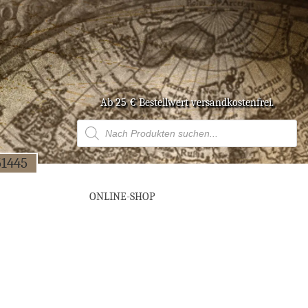
Ab 25 € Bestell­wert versandkostenfrei.
Products
search
51445
ONLINE-SHOP