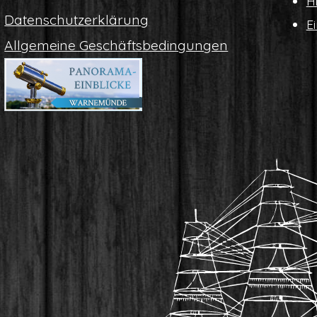
Hi
Daten­schutz­er­klä­rung
Ei
All­ge­mei­ne Geschäftsbedingungen