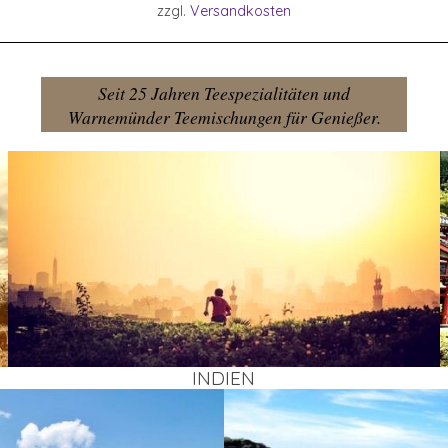
zzgl.
Versandkosten
Seit 25 Jahren Teespezialitäten und
Warnemünder Teemischungen für Genießer.
INDI­EN