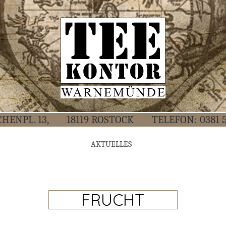
CHEN­PL. 13,
18119 ROS­TOCK
TELE­FON:
0381 
AKTU­EL­LES
FRUCHT