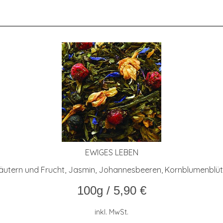
EWI­GES LEBEN
räutern und Frucht, Jasmin, Johannesbeeren, Kornblumenblüt
100g
/
5,90
€
inkl. MwSt.