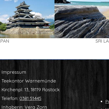
APAN
SRI L
Impres­sum
Tee­kon­tor Warnemünde
Kir­chen­pl. 13, 18119 Rostock
Tele­fon:
0381 51445
Pr
Inha­be­rin: Vera Zorn