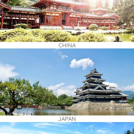
CHI­NA
JAPAN