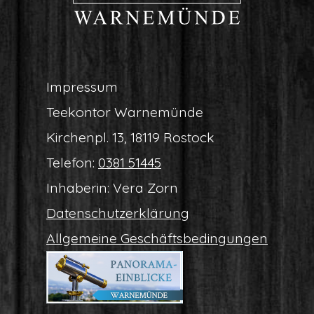
Impres­sum
Tee­kon­tor Warnemünde
Kir­chen­pl. 13, 18119 Rostock
Tele­fon:
0381 51445
Inha­be­rin: Vera Zorn
Daten­schutz­er­klä­rung
All­ge­mei­ne Geschäftsbedingungen