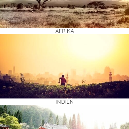
AFRI­KA
INDI­EN