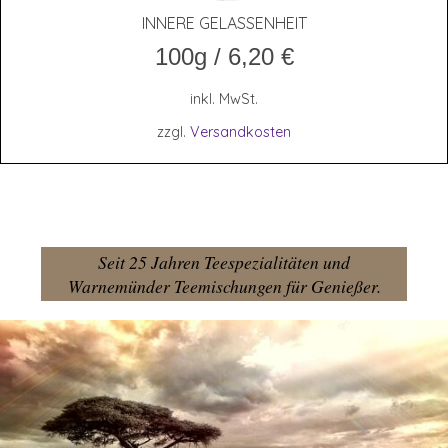
INNE­RE GELASSENHEIT
100g
/
6,20
€
inkl. MwSt.
zzgl.
Versandkosten
Seit 25 Jahren Teespezialitäten und
Warnemünder Teemischungen für Genießer.