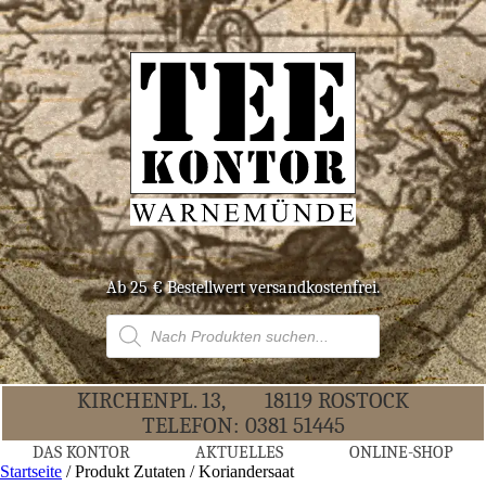
Ab 25 € Bestell­wert versandkostenfrei.
Products
search
KIR­CHEN­PL. 13,
18119 ROS­TOCK
TELE­FON:
0381 51445
DAS KON­TOR
AKTU­EL­LES
ONLINE-SHOP
Startseite
/ Produkt Zutaten / Koriandersaat