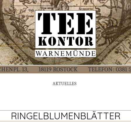
CHEN­PL. 13,
18119 ROS­TOCK
TELE­FON:
0381 
AKTU­EL­LES
RINGELBLUMENBLÄTTER