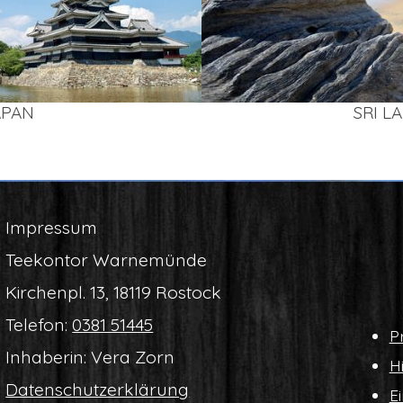
APAN
SRI L
Impres­sum
Tee­kon­tor Warnemünde
Kir­chen­pl. 13, 18119 Rostock
Tele­fon:
0381 51445
Pr
Inha­be­rin: Vera Zorn
Hi
Daten­schutz­er­klä­rung
Ei