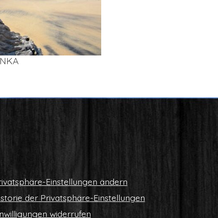
AN­KA
i­vat­sphä­re-Ein­stel­lun­gen ändern
s­to­rie der Privatsphäre-Einstellungen
n­wil­li­gun­gen widerrufen