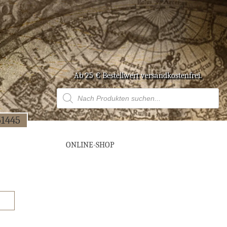
Ab 25 € Bestell­wert versandkostenfrei.
Products
search
51445
ONLINE-SHOP