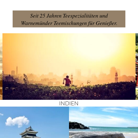
Seit 25 Jahren Teespezialitäten und
Warnemünder Teemischungen für Genießer.
INDI­EN