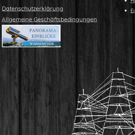
Hi
Daten­schutz­er­klä­rung
Ei
All­ge­mei­ne Geschäftsbedingungen