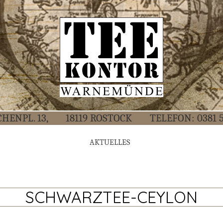
CHEN­PL. 13,
18119 ROS­TOCK
TELE­FON:
0381 
AKTU­EL­LES
SCHWARZTEE-CEYLON