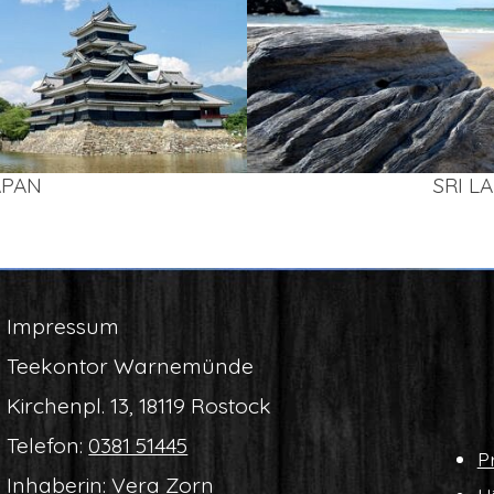
APAN
SRI L
Impres­sum
Tee­kon­tor Warnemünde
Kir­chen­pl. 13, 18119 Rostock
Tele­fon:
0381 51445
Pr
Inha­be­rin: Vera Zorn