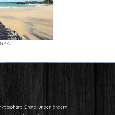
AN­KA
i­vat­sphä­re-Ein­stel­lun­gen ändern