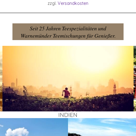
zzgl.
Versandkosten
Seit 25 Jahren Teespezialitäten und
Warnemünder Teemischungen für Genießer.
INDI­EN