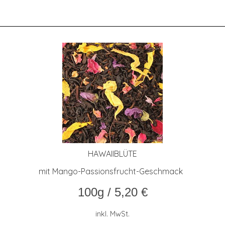
HAWAII­BLÜ­TE
mit Mango-Passionsfrucht-Geschmack
100g
/
5,20
€
inkl. MwSt.