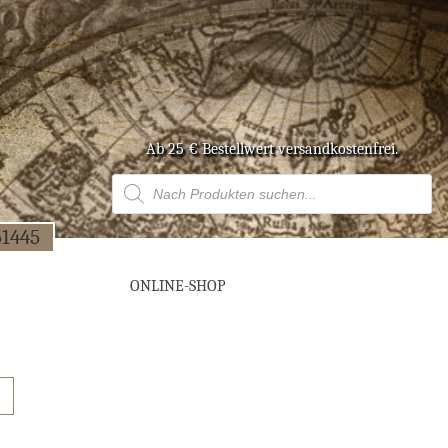
Ab 25 € Bestell­wert versandkostenfrei.
Products
search
51445
ONLINE-SHOP