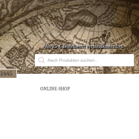
Ab 25 € Bestell­wert versandkostenfrei.
Products
search
51445
ONLINE-SHOP