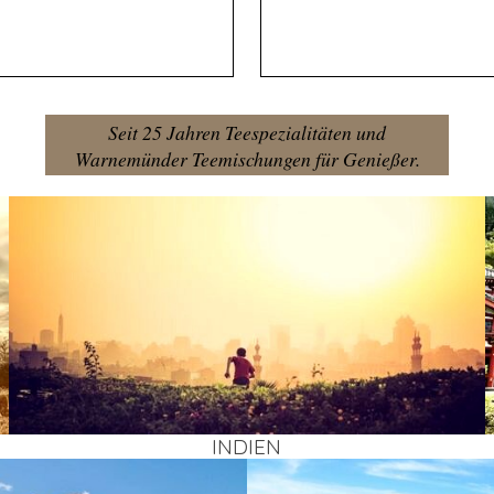
Seit 25 Jahren Teespezialitäten und
Warnemünder Teemischungen für Genießer.
INDI­EN