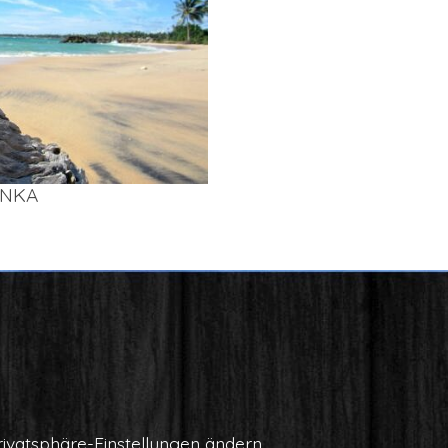
AN­KA
i­vat­sphä­re-Ein­stel­lun­gen ändern