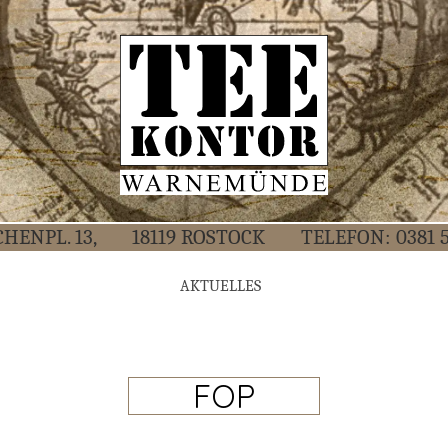
CHEN­PL. 13,
18119 ROS­TOCK
TELE­FON:
0381 
AKTU­EL­LES
FOP