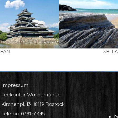
APAN
SRI L
Impres­sum
Tee­kon­tor Warnemünde
Kir­chen­pl. 13, 18119 Rostock
Tele­fon:
0381 51445
Pr