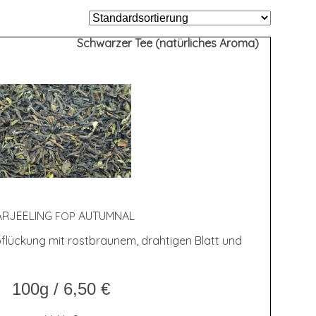
Schwarzer Tee (natürliches Aroma)
R­JEE­LING
AUTUMNAL
FOP
lückung mit rostbraunem, drahtigen Blatt und
100g
/
6,50
€