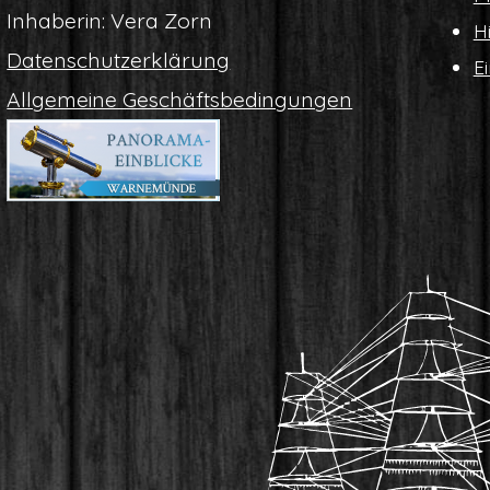
Inha­be­rin: Vera Zorn
Hi
Daten­schutz­er­klä­rung
Ei
All­ge­mei­ne Geschäftsbedingungen