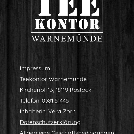
Impres­sum
Tee­kon­tor Warnemünde
Kir­chen­pl. 13, 18119 Rostock
Tele­fon:
0381 51445
Inha­be­rin: Vera Zorn
Daten­schutz­er­klä­rung
All­ge­mei­ne Geschäftsbedingungen