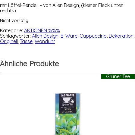
69,95 €
30,00 €.
mit Löf­fel-Pen­del, – von Allen Design, (klei­ner Fleck unten
rechts)
Nicht vorrätig
Kategorie:
AKTIONEN %%%
Schlagwörter:
Allen Design
,
B-Ware
,
Cappuccino
,
Dekoration
,
Originell
,
Tasse
,
Wanduhr
Ähnliche Produkte
Grüner Tee