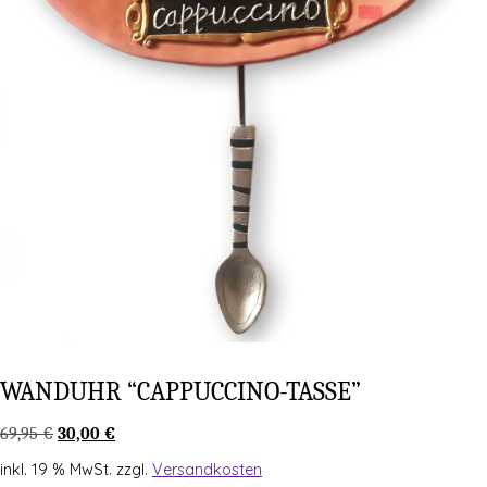
WAND­UHR “CAP­PUC­CI­NO-TAS­SE”
Ursprünglicher
Aktueller
69,95
€
30,00
€
Preis
Preis
inkl. 19 % MwSt.
zzgl.
Versandkosten
war:
ist: