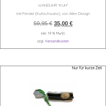
WAND­UHR “KUH”
mit Pendel (Kuhschwanz), von Allen Design
Ursprünglicher
Aktueller
59,95
€
35,00
€
Preis
Preis
war:
ist:
inkl. 19 % MwSt.
59,95 €
35,00 €.
zzgl.
Versandkosten
Nur für kurze Zeit