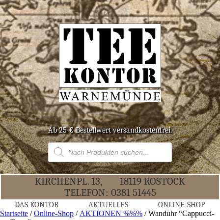
Ab 25 € Bestell­wert versandkostenfrei.
Products
search
KIR­CHEN­PL. 13,
18119 ROS­TOCK
TELE­FON:
0381 51445
DAS KON­TOR
AKTU­EL­LES
ONLINE-SHOP
Startseite
/
Online-Shop
/
AKTIONEN %%%
/ Wand­uhr “Cap­puc­ci­