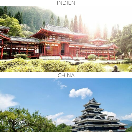
INDI­EN
CHI­NA