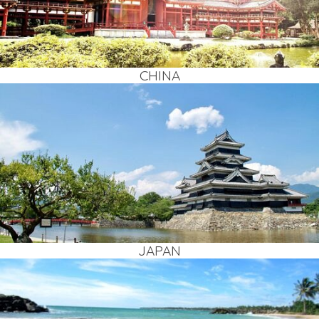
CHI­NA
JAPAN