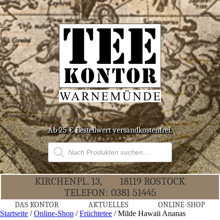
Ab 25 € Bestell­wert versandkostenfrei.
Products
search
KIR­CHEN­PL. 13,
18119 ROS­TOCK
TELE­FON:
0381 51445
DAS KON­TOR
AKTU­EL­LES
ONLINE-SHOP
Startseite
/
Online-Shop
/
Früchtetee
/ Mil­de Hawaii Ananas