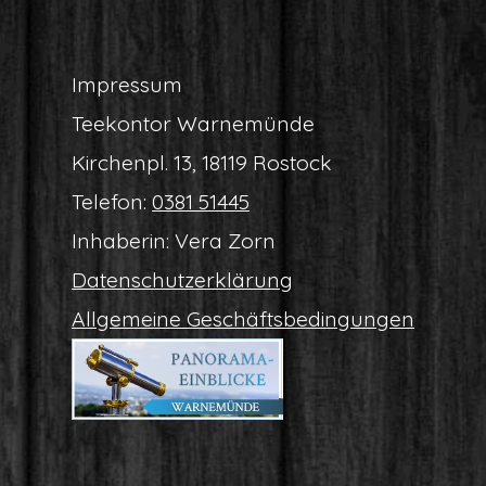
Impres­sum
Tee­kon­tor Warnemünde
Kir­chen­pl. 13, 18119 Rostock
Tele­fon:
0381 51445
Inha­be­rin: Vera Zorn
Daten­schutz­er­klä­rung
All­ge­mei­ne Geschäftsbedingungen