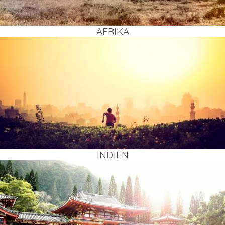
AFRI­KA
INDI­EN