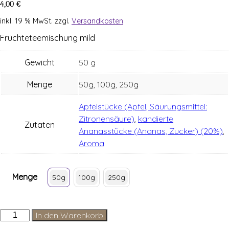
4,00
€
inkl. 19 % MwSt.
zzgl.
Versandkosten
Früch­te­tee­mi­schung mild
Gewicht
50 g
Menge
50g, 100g, 250g
Apfelstücke (Apfel, Säurungsmittel:
Zitronensäure)
,
kandierte
Zutaten
Ananasstücke (Ananas, Zucker) (20%)
,
Aroma
Menge
50g
100g
250g
Milde
In den Warenkorb
Hawaii