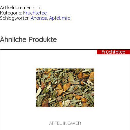
Ananas
Menge
Artikelnummer:
n. a.
Kategorie:
Früchtetee
Schlagwörter:
Ananas
,
Apfel
,
mild
Ähnliche Produkte
Früchtetee
APFEL ING­WER