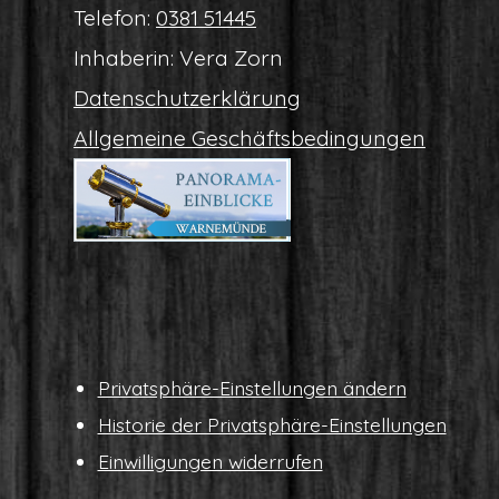
Tele­fon:
0381 51445
Inha­be­rin: Vera Zorn
Daten­schutz­er­klä­rung
All­ge­mei­ne Geschäftsbedingungen
Pri­vat­sphä­re-Ein­stel­lun­gen ändern
His­to­rie der Privatsphäre-Einstellungen
Ein­wil­li­gun­gen widerrufen