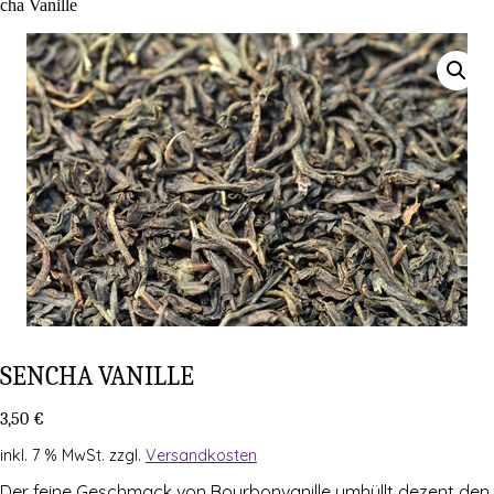
cha Vanille
SEN­CHA VANILLE
3,50
€
inkl. 7 % MwSt.
zzgl.
Versandkosten
Der fei­ne Geschmack von Bour­bon­va­nil­le umhüllt dezent den