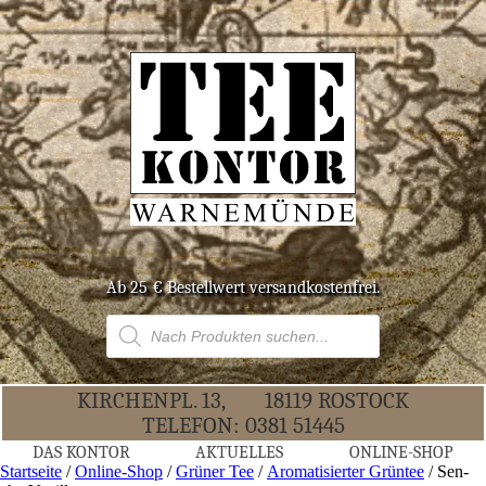
Ab 25 € Bestell­wert versandkostenfrei.
Products
search
KIR­CHEN­PL. 13,
18119 ROS­TOCK
TELE­FON:
0381 51445
DAS KON­TOR
AKTU­EL­LES
ONLINE-SHOP
Startseite
/
Online-Shop
/
Grüner Tee
/
Aromatisierter Grüntee
/ Sen­