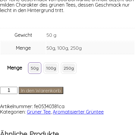
mil­den Cha­rak­ter des grü­nen Tees, des­sen Geschmack nur
leicht in den Hin­ter­grund tritt.
Gewicht
50 g
Menge
50g, 100g, 250g
Menge
50g
100g
250g
Sencha
In den Warenkorb
Vanille
Menge
Artikelnummer:
fe05340381ca
Kategorien:
Grüner Tee
,
Aromatisierter Grüntee
Ähnliche Produkte