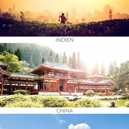
INDI­EN
CHI­NA