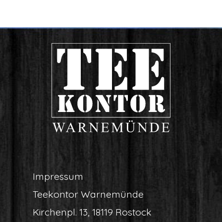
Impres­sum
Tee­kon­tor Warnemünde
Kir­chen­pl. 13, 18119 Rostock