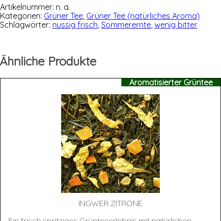
Artikelnummer:
n. a.
Kategorien:
Grüner Tee
,
Grüner Tee (natürliches Aroma)
Schlagwörter:
nussig frisch
,
Sommerernte
,
wenig bitter
Ähnliche Produkte
Aromatisierter Grüntee
ING­WER ZITRONE
Ein frisch spritziges Grünteeerlebnis mit natürlichen