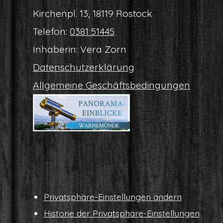
Kir­chen­pl. 13, 18119 Rostock
Tele­fon:
0381 51445
Inha­be­rin: Vera Zorn
Daten­schutz­er­klä­rung
All­ge­mei­ne Geschäftsbedingungen
Pri­vat­sphä­re-Ein­stel­lun­gen ändern
His­to­rie der Privatsphäre-Einstellungen