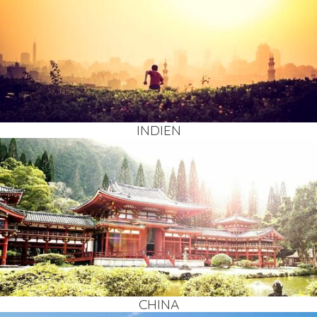
INDI­EN
CHI­NA