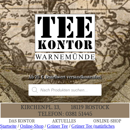
Ab 25 € Bestell­wert versandkostenfrei.
Products
search
KIR­CHEN­PL. 13,
18119 ROS­TOCK
TELE­FON:
0381 51445
DAS KON­TOR
AKTU­EL­LES
ONLINE-SHOP
Startseite
/
Online-Shop
/
Grüner Tee
/
Grüner Tee (natürliches