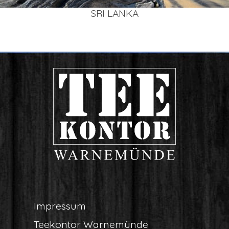
SRI LAN­KA
Impres­sum
Tee­kon­tor Warnemünde