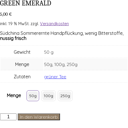
GREEN EMER­ALD
5,00
€
inkl. 19 % MwSt.
zzgl.
Versandkosten
Süd­chi­na Som­mer­ern­te Hand­pflü­ckung, wenig Bit­ter­stof­fe,
nussig frisch
Gewicht
50 g
Menge
50g, 100g, 250g
Zutaten
grüner Tee
Menge
50g
100g
250g
Green
In den Warenkorb
Emerald
Menge