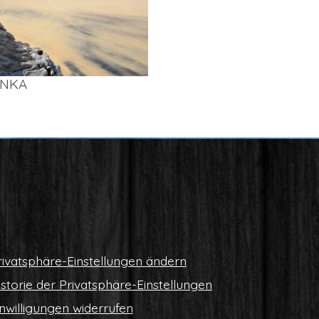
AN­KA
i­vat­sphä­re-Ein­stel­lun­gen ändern
s­to­rie der Privatsphäre-Einstellungen
n­wil­li­gun­gen widerrufen