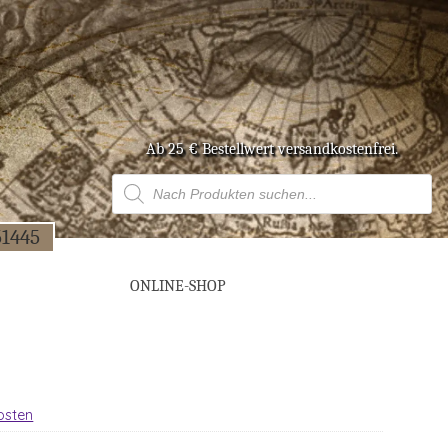
Ab 25 € Bestell­wert versandkostenfrei.
Products
search
51445
ONLINE-SHOP
osten