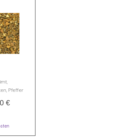
E
imt,
en, Pfeffer
20
€
sten