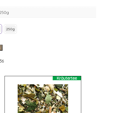
 250g
250g
b
36
Kräutertee