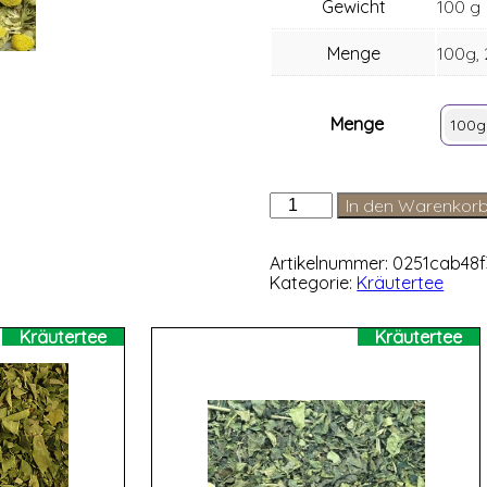
Gewicht
100 g
Menge
100g,
Menge
100g
Kamillentee
In den Warenkor
Menge
Artikelnummer:
0251cab48f
Kategorie:
Kräutertee
Kräutertee
Kräutertee