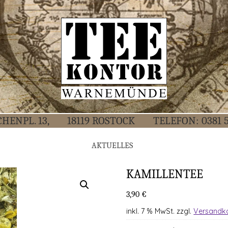
CHEN­PL. 13,
18119 ROS­TOCK
TELE­FON:
0381 
AKTU­EL­LES
KAMIL­LEN­TEE
3,90
€
inkl. 7 % MwSt.
zzgl.
Versandk