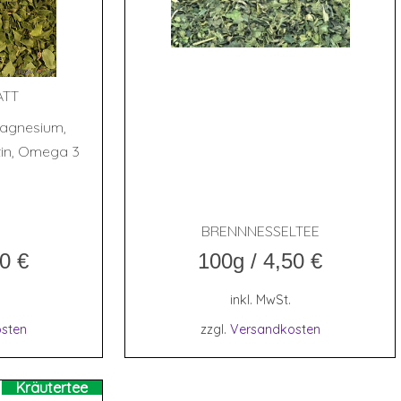
ATT
Magnesium,
atin, Omega 3
BRENN­NES­SEL­TEE
90
€
100g
/
4,50
€
inkl. MwSt.
sten
zzgl.
Versandkosten
Kräutertee