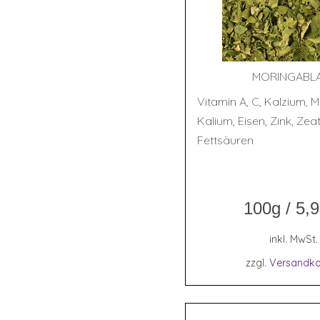
MOR­ING­A­BL
Vitamin A, C, Kalzium, 
Kalium, Eisen, Zink, Ze
Fettsäuren
100g
/
5,
inkl. MwSt.
zzgl.
Versandko