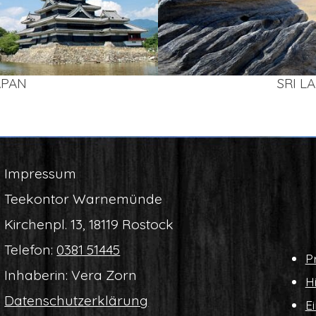
APAN
SRI L
Impres­sum
Tee­kon­tor Warnemünde
Kir­chen­pl. 13, 18119 Rostock
Tele­fon:
0381 51445
Pr
Inha­be­rin: Vera Zorn
Hi
Daten­schutz­er­klä­rung
Ei