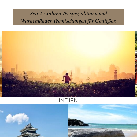
Seit 25 Jahren Teespezialitäten und
Warnemünder Teemischungen für Genießer.
INDI­EN