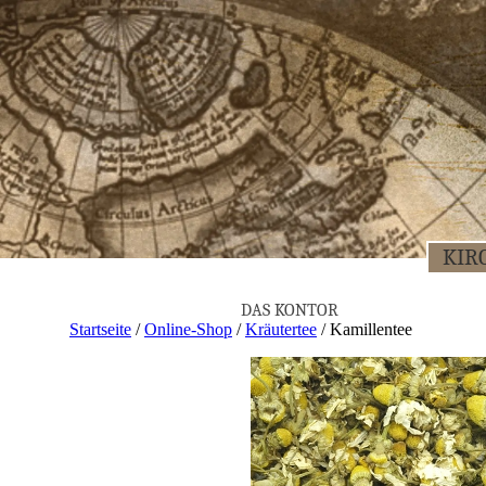
KIR­
DAS KON­TOR
Startseite
/
Online-Shop
/
Kräutertee
/ Kamil­len­tee