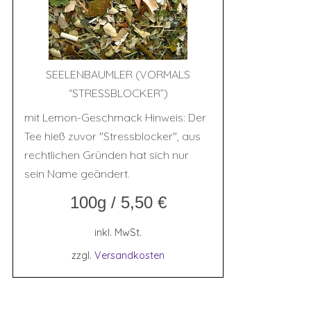
SEE­LEN­BAUM­LER (VOR­MALS
“STRESS­BLO­CKER”)
mit Lemon-Geschmack Hinweis: Der
Tee hieß zuvor "Stressblocker", aus
rechtlichen Gründen hat sich nur
sein Name geändert.
100g
/
5,50
€
inkl. MwSt.
zzgl.
Versandkosten