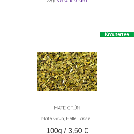
zzgl.
Versandkosten
Kräutertee
MATE GRÜN
Mate Grün, Helle Tasse
100g
/
3,50
€