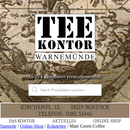
Ab 25 € Bestell­wert versandkostenfrei.
Products
search
KIR­CHEN­PL. 13,
18119 ROS­TOCK
TELE­FON:
0381 51445
DAS KON­TOR
AKTU­EL­LES
ONLINE-SHOP
Startseite
/
Online-Shop
/
Kräutertee
/ Mate Green Coffee