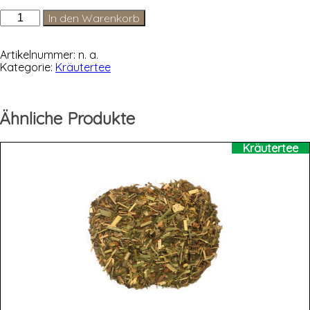
Mate
In den Warenkorb
Green
Coffee
Menge
Artikelnummer:
n. a.
Kategorie:
Kräutertee
Ähnliche Produkte
Kräutertee