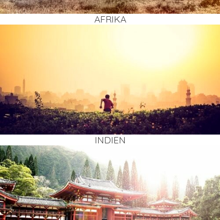
AFRI­KA
INDI­EN