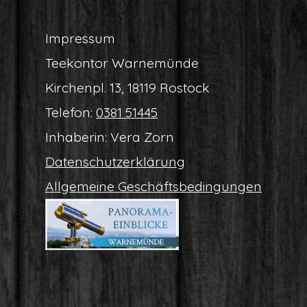
Impres­sum
Tee­kon­tor Warnemünde
Kir­chen­pl. 13, 18119 Rostock
Tele­fon:
0381 51445
Inha­be­rin: Vera Zorn
Daten­schutz­er­klä­rung
All­ge­mei­ne Geschäftsbedingungen