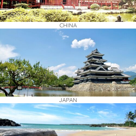
CHI­NA
JAPAN