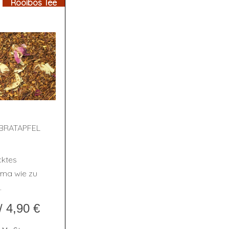
Rooibos Tee
BRAT­AP­FEL
ktes
oma wie zu
n.
/
4,90
€