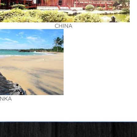
CHI­NA
AN­KA