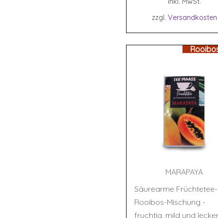
inkl. MwSt.
zzgl.
Versandkosten
Rooibo
MARA­PA­YA
Säurearme Früchtetee-
Rooibos-Mischung -
fruchtig, mild und lecke