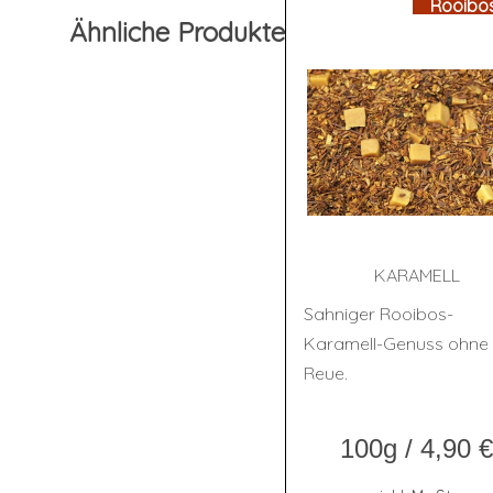
Rooibo
Ähnliche Produkte
KARA­MELL
Sahniger Rooibos-
Karamell-Genuss ohne
Reue.
100g
/
4,90
€