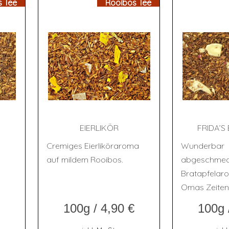
s Tee
Rooibos Tee
EIER­LI­KÖR
FRIDA’S 
Cremiges Eierliköraroma
Wunderbar
auf mildem Rooibos.
abgeschmec
Bratapfelar
Omas Zeite
100g
/
4,90
€
100g