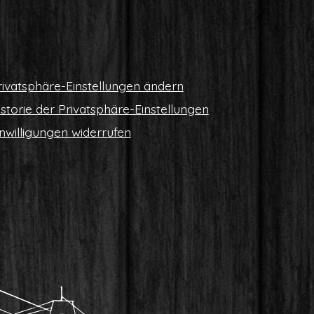
i­vat­sphä­re-Ein­stel­lun­gen ändern
s­to­rie der Privatsphäre-Einstellungen
n­wil­li­gun­gen widerrufen