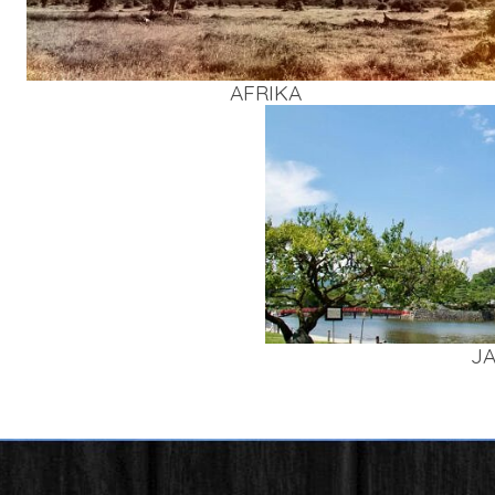
AFRI­KA
J