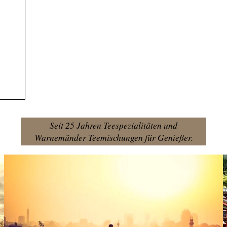
Seit 25 Jahren Teespezialitäten und
Warnemünder Teemischungen für Genießer.