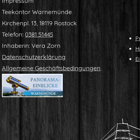
Impres­sum
Tee­kon­tor Warnemünde
Kir­chen­pl. 13, 18119 Rostock
Tele­fon:
0381 51445
Pr
Inha­be­rin: Vera Zorn
Hi
Daten­schutz­er­klä­rung
Ei
All­ge­mei­ne Geschäftsbedingungen