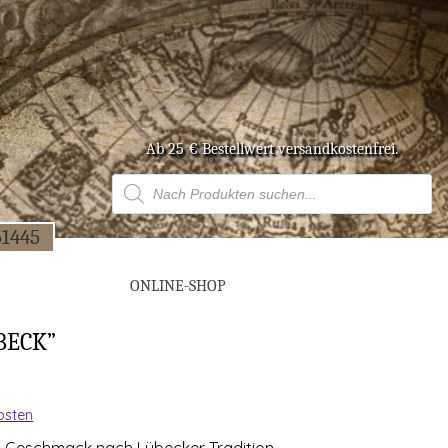
Ab 25 € Bestell­wert versandkostenfrei.
Products
search
51445
ONLINE-SHOP
ÜBECK”
osten
pan-Geschmack nach Lübe­cker Tradition.