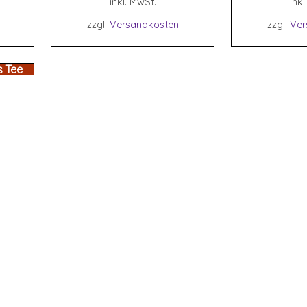
inkl. MwSt.
inkl
zzgl.
Versandkosten
zzgl.
Ver
s Tee
r