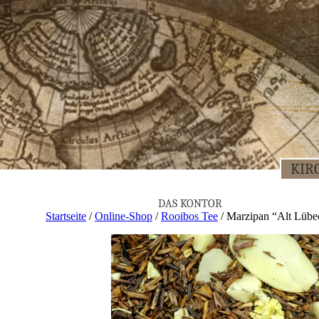
KIR­
DAS KON­TOR
Startseite
/
Online-Shop
/
Rooibos Tee
/ Mar­zi­pan “Alt Lüb