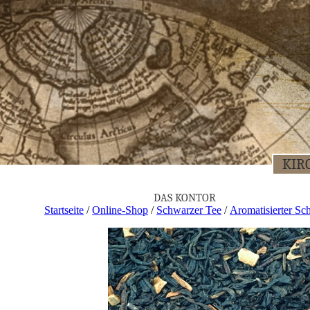
KIR­
DAS KON­TOR
Startseite
/
Online-Shop
/
Schwarzer Tee
/
Aromatisierter Sc