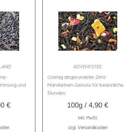
ELAND
ADVENTSTEE
hne-
Cremig abgerundeter Zimt-
timmung und
Mandarinen-Genuss für besinnliche
Stunden.
90
€
100g
/
4,90
€
inkl. MwSt.
osten
zzgl.
Versandkosten