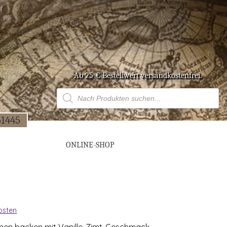
Ab 25 € Bestell­wert versandkostenfrei.
Products
search
51445
ONLINE-SHOP
osten
chen backen mit Vanille-Zimt-Geschmack.