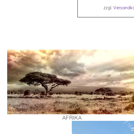
zzgl.
Versandk
AFRI­KA