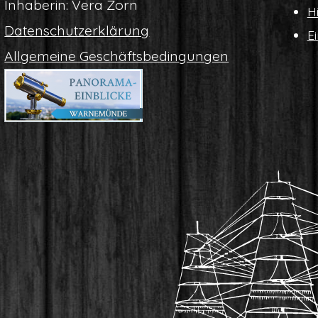
Inha­be­rin: Vera Zorn
Hi
Daten­schutz­er­klä­rung
Ei
All­ge­mei­ne Geschäftsbedingungen