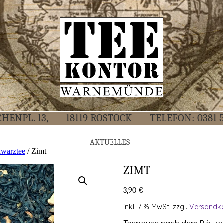
CHEN­PL. 13,
18119 ROS­TOCK
TELE­FON:
0381 
AKTU­EL­LES
hwarztee
/ Zimt
ZIMT
3,90
€
inkl. 7 % MwSt.
zzgl.
Versandk
Tee­pau­se nach dem Plätz­