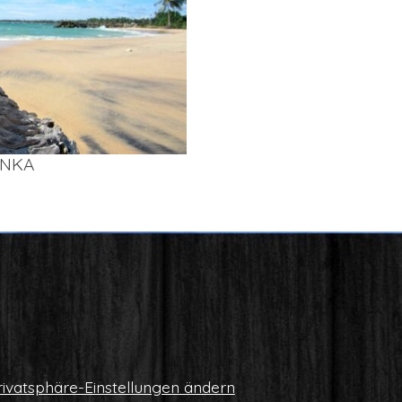
AN­KA
i­vat­sphä­re-Ein­stel­lun­gen ändern