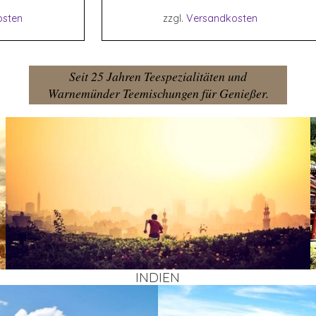
osten
zzgl.
Versandkosten
Seit 25 Jahren Teespezialitäten und
Warnemünder Teemischungen für Genießer.
INDI­EN