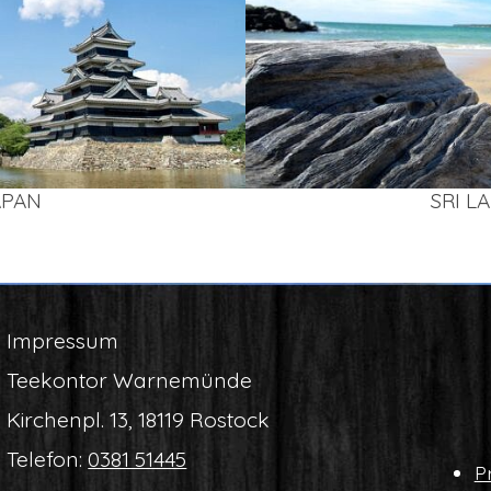
APAN
SRI L
Impres­sum
Tee­kon­tor Warnemünde
Kir­chen­pl. 13, 18119 Rostock
Tele­fon:
0381 51445
Pr