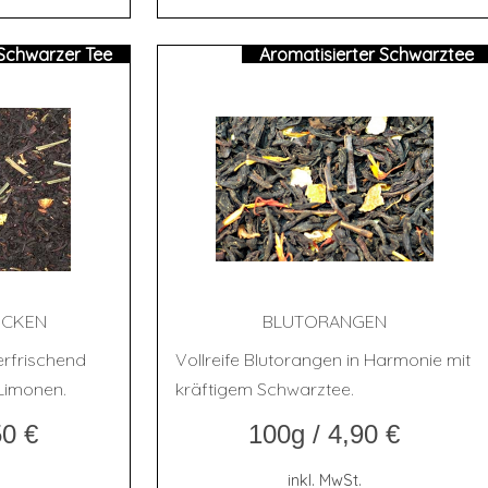
Schwarzer Tee
Aromatisierter Schwarztee
ÜCKEN
BLUT­ORAN­GEN
erfrischend
Vollreife Blutorangen in Harmonie mit
 Limonen.
kräftigem Schwarztee.
50
€
100g
/
4,90
€
inkl. MwSt.