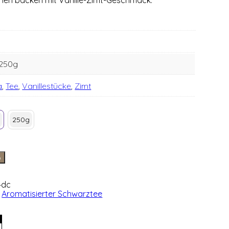
 250g
a
,
Tee
,
Vanillestücke
,
Zimt
250g
b
4dc
,
Aromatisierter Schwarztee