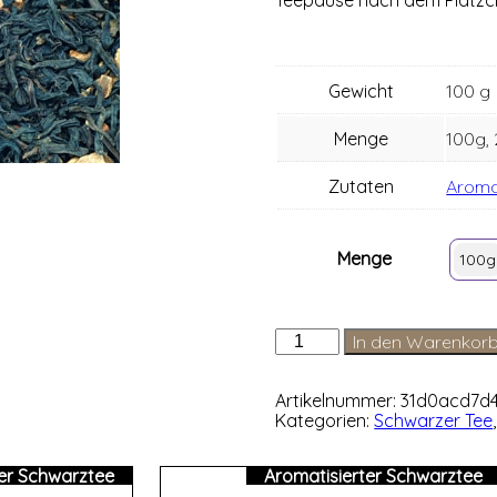
Gewicht
100 g
Menge
100g,
Zutaten
Arom
Menge
100g
Zimt
In den Warenkor
Menge
Artikelnummer:
31d0acd7d
Kategorien:
Schwarzer Tee
ter Schwarztee
Aromatisierter Schwarztee