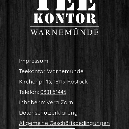
Impres­sum
Tee­kon­tor Warnemünde
Kir­chen­pl. 13, 18119 Rostock
Tele­fon:
0381 51445
Inha­be­rin: Vera Zorn
Daten­schutz­er­klä­rung
All­ge­mei­ne Geschäftsbedingungen