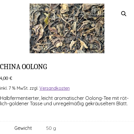
CHI­NA OOLONG
4,00
€
inkl. 7 % MwSt.
zzgl.
Versandkosten
Halb­fer­men­tier­ter, leicht aro­ma­ti­scher Oolong-Tee mit röt­
lich-gol­de­ner Tas­se und unre­gel­mä­ßig gekräu­sel­tem Blatt.
Gewicht
50 g