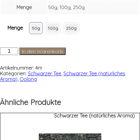
Menge
50g, 100g, 250g
Menge
50g
100g
250g
China
In den Warenkorb
Oolong
Menge
Artikelnummer:
4m
Kategorien:
Schwarzer Tee
,
Schwarzer Tee (natürliches
Aroma)
,
Oolong
Ähnliche Produkte
Schwarzer Tee (natürliches Aroma)