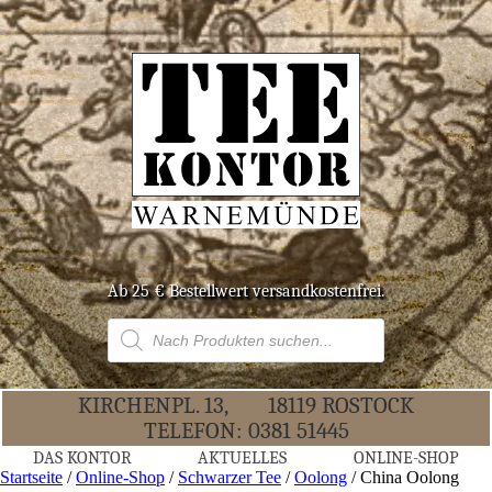
Ab 25 € Bestell­wert versandkostenfrei.
Products
search
KIR­CHEN­PL. 13,
18119 ROS­TOCK
TELE­FON:
0381 51445
DAS KON­TOR
AKTU­EL­LES
ONLINE-SHOP
Startseite
/
Online-Shop
/
Schwarzer Tee
/
Oolong
/ Chi­na Oolong