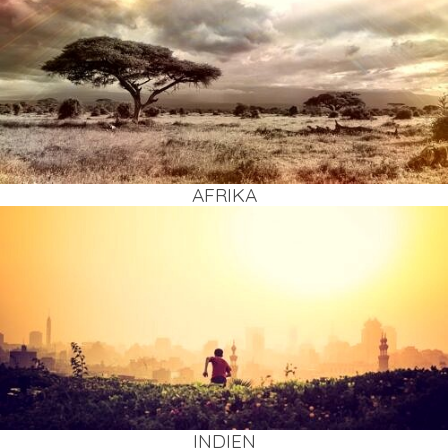
AFRI­KA
INDI­EN