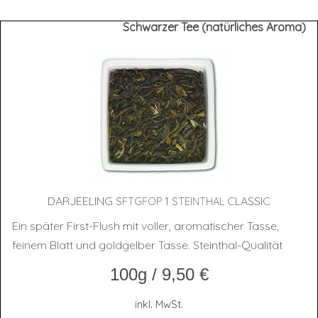
Schwarzer Tee (natürliches Aroma)
DAR­JEE­LING
1
CLASSIC
SFTGFOP
STEINTHAL
Ein später First-Flush mit voller, aromatischer Tasse,
feinem Blatt und goldgelber Tasse. Steinthal-Qualität
100g
/
9,50
€
inkl. MwSt.