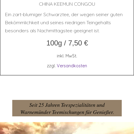
CHI­NA KEE­MUN CONGOU
Ein zart-blumiger Schwarztee, der wegen seiner guten
Bekömmlichkeit und seines niedrigen Teingehalts
besonders als Nachmittagstee geeignet ist.
100g
/
7,50
€
inkl. MwSt.
zzgl.
Versandkosten
Seit 25 Jahren Teespezialitäten und
Warnemünder Teemischungen für Genießer.