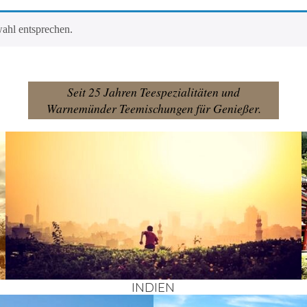
­wahl entsprechen.
Seit 25 Jahren Teespezialitäten und
Warnemünder Teemischungen für Genießer.
INDI­EN