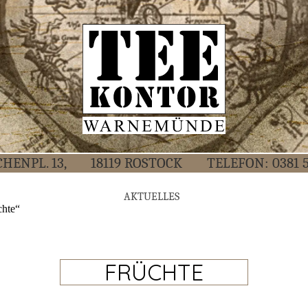
CHEN­PL. 13,
18119 ROS­TOCK
TELE­FON:
0381 
AKTU­EL­LES
chte“
FRÜCHTE