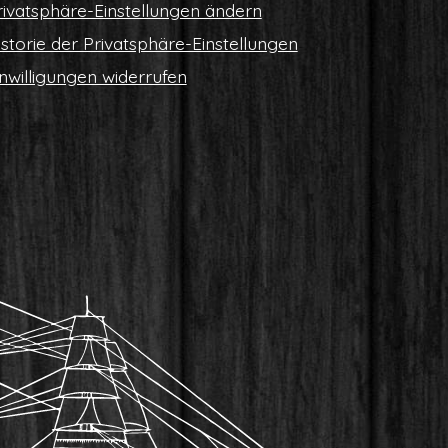
i­vat­sphä­re-Ein­stel­lun­gen ändern
s­to­rie der Privatsphäre-Einstellungen
n­wil­li­gun­gen widerrufen