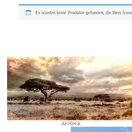
Es wur­den kei­ne Pro­duk­te gefun­den, die Ihrer Aus
AFRI­KA