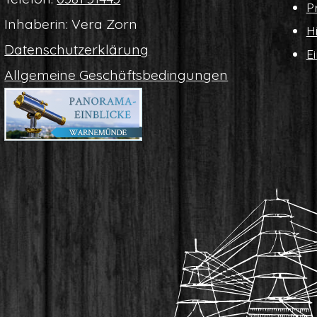
Pr
Inha­be­rin: Vera Zorn
Hi
Daten­schutz­er­klä­rung
Ei
All­ge­mei­ne Geschäftsbedingungen