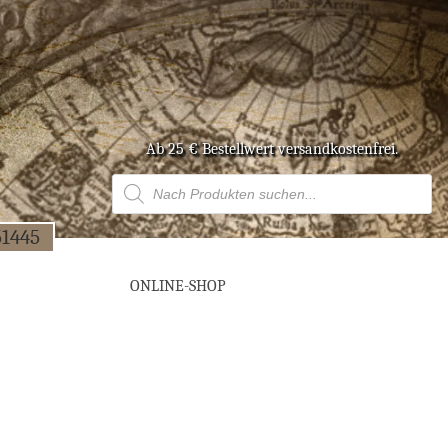
Ab 25 € Bestell­wert versandkostenfrei.
Products
search
51445
ONLINE-SHOP