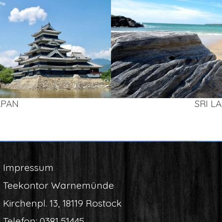
APAN
SRI L
Impres­sum
Tee­kon­tor Warnemünde
Kir­chen­pl. 13, 18119 Rostock
Tele­fon:
0381 51445