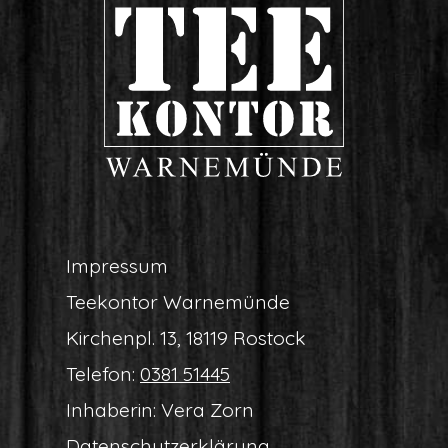
Impres­sum
Tee­kon­tor Warnemünde
Kir­chen­pl. 13, 18119 Rostock
Tele­fon:
0381 51445
Inha­be­rin: Vera Zorn
Daten­schutz­er­klä­rung