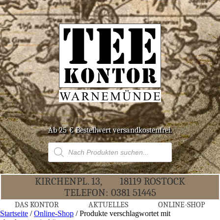
Ab 25 € Bestell­wert versandkostenfrei.
Products
search
KIR­CHEN­PL. 13,
18119 ROS­TOCK
TELE­FON:
0381 51445
DAS KON­TOR
AKTU­EL­LES
ONLINE-SHOP
Startseite
/
Online-Shop
/ Produkte verschlagwortet mit