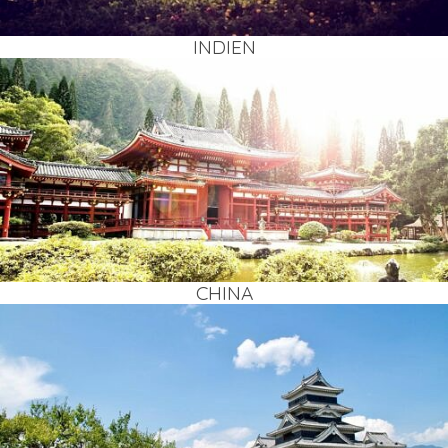
INDI­EN
CHI­NA