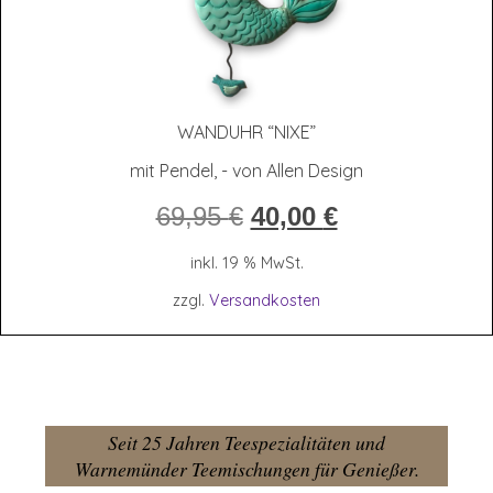
WAND­UHR “NIXE”
mit Pendel, - von Allen Design
Ursprünglicher
Aktueller
69,95
€
40,00
€
Preis
Preis
war:
ist:
inkl. 19 % MwSt.
69,95 €
40,00 €.
zzgl.
Versandkosten
Seit 25 Jahren Teespezialitäten und
Warnemünder Teemischungen für Genießer.