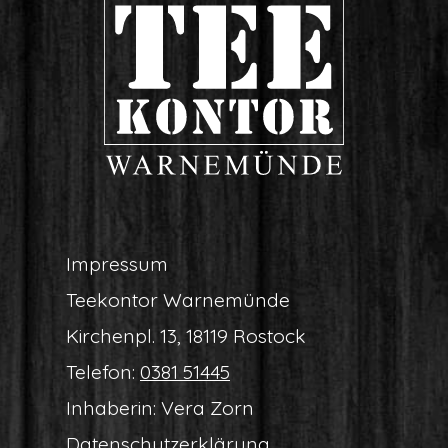
Impres­sum
Tee­kon­tor Warnemünde
Kir­chen­pl. 13, 18119 Rostock
Tele­fon:
0381 51445
Inha­be­rin: Vera Zorn
Daten­schutz­er­klä­rung