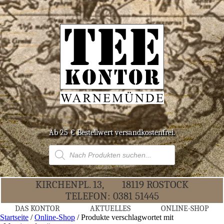
Ab 25 € Bestell­wert versandkostenfrei.
Products
search
KIR­CHEN­PL. 13,
18119 ROS­TOCK
TELE­FON:
0381 51445
DAS KON­TOR
AKTU­EL­LES
ONLINE-SHOP
Startseite
/
Online-Shop
/ Produkte verschlagwortet mit