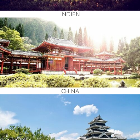
INDI­EN
CHI­NA