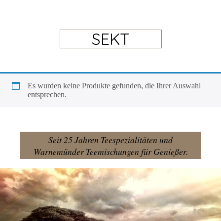
SEKT
Es wur­den kei­ne Pro­duk­te gefun­den, die Ihrer Aus­wahl
entsprechen.
Seit 25 Jahren Teespezialitäten und
Warnemünder Teemischungen für Genießer.