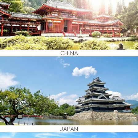
CHI­NA
JAPAN