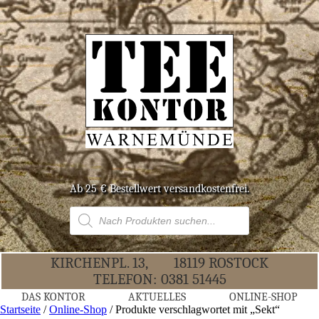
Ab 25 € Bestell­wert versandkostenfrei.
Products
search
KIR­CHEN­PL. 13,
18119 ROS­TOCK
TELE­FON:
0381 51445
DAS KON­TOR
AKTU­EL­LES
ONLINE-SHOP
Startseite
/
Online-Shop
/ Produkte verschlagwortet mit „Sekt“