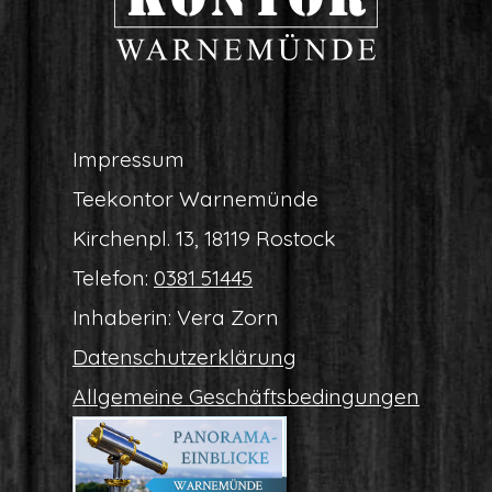
Impres­sum
Tee­kon­tor Warnemünde
Kir­chen­pl. 13, 18119 Rostock
Tele­fon:
0381 51445
Inha­be­rin: Vera Zorn
Daten­schutz­er­klä­rung
All­ge­mei­ne Geschäftsbedingungen