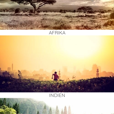
AFRI­KA
INDI­EN