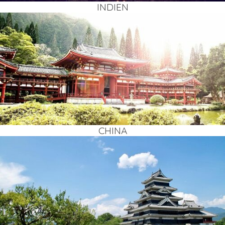
INDI­EN
CHI­NA