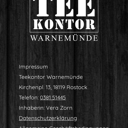
Impres­sum
Tee­kon­tor Warnemünde
Kir­chen­pl. 13, 18119 Rostock
Tele­fon:
0381 51445
Inha­be­rin: Vera Zorn
Daten­schutz­er­klä­rung