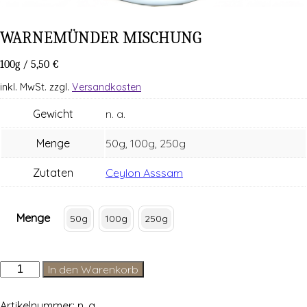
WAR­NE­MÜN­DER MISCHUNG
100g
/
5,50
€
inkl. MwSt.
zzgl.
Versandkosten
Gewicht
n. a.
Menge
50g, 100g, 250g
Zutaten
Ceylon Asssam
Menge
50g
100g
250g
Warnemünder
In den Warenkorb
Mischung
Menge
Artikelnummer:
n. a.