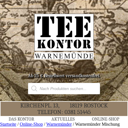
Ab 25 € Bestell­wert versandkostenfrei.
Products
search
KIR­CHEN­PL. 13,
18119 ROS­TOCK
TELE­FON:
0381 51445
DAS KON­TOR
AKTU­EL­LES
ONLINE-SHOP
Startseite
/
Online-Shop
/
Warnemünder
/ War­ne­mün­der Mischung