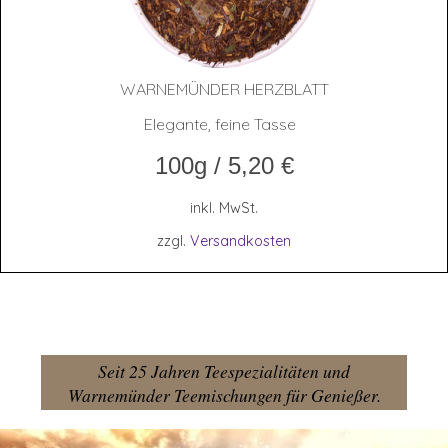
WAR­NE­MÜN­DER HERZBLATT
Elegante, feine Tasse
100g
/
5,20
€
inkl. MwSt.
zzgl.
Versandkosten
Seit 25 Jahren Teespezialitäten und
Warnemünder Teemischungen für Genießer.