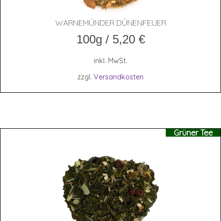
WAR­NE­MÜN­DER DÜNENFEUER
100g
/
5,20
€
inkl. MwSt.
zzgl.
Versandkosten
Grüner Tee