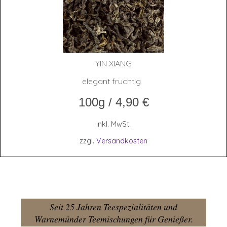
YIN XIANG
elegant fruchtig
100g
/
4,90
€
inkl. MwSt.
zzgl.
Versandkosten
Seit 25 Jahren Teespezialitäten und
Warnemünder Teemischungen für Genießer.