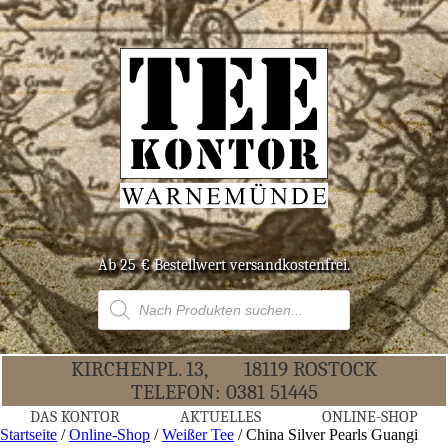
Ab 25 € Bestell­wert versandkostenfrei.
Products
search
KIR­CHEN­PL. 13,
18119 ROS­TOCK
TELE­FON:
0381 51445
DAS KON­TOR
AKTU­EL­LES
ONLINE-SHOP
Startseite
/
Online-Shop
/
Weißer Tee
/ Chi­na Sil­ver Pearls Guangi