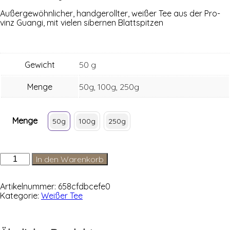
Außer­ge­wöhn­li­cher, hand­ge­roll­ter, wei­ßer Tee aus der Pro­
vinz Guan­gi, mit vie­len siber­nen Blattspitzen
Gewicht
50 g
Menge
50g, 100g, 250g
Menge
50g
100g
250g
China
In den Warenkorb
Silver
Pearls
Guangi
Artikelnummer:
658cfdbcefe0
Menge
Kategorie:
Weißer Tee