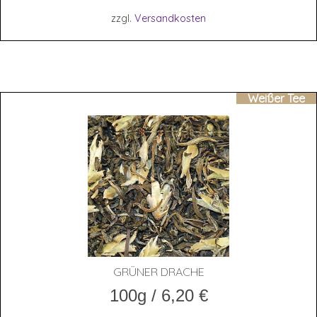
zzgl.
Versandkosten
Weißer Tee
GRÜ­NER DRACHE
100g
/
6,20
€