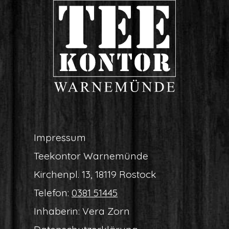
Impres­sum
Tee­kon­tor Warnemünde
Kir­chen­pl. 13, 18119 Rostock
Tele­fon:
0381 51445
Inha­be­rin: Vera Zorn