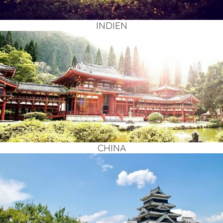
INDI­EN
CHI­NA