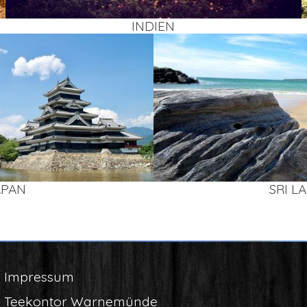
INDI­EN
APAN
SRI L
Impres­sum
Tee­kon­tor Warnemünde