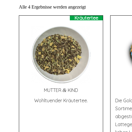
Alle 4 Ergebnisse werden angezeigt
Kräutertee
MUT­TER
&
KIND
Wohltuender Kräutertee.
Die Gold
Sortime
abgest
Lattege