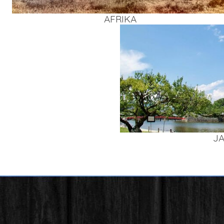
AFRI­KA
J