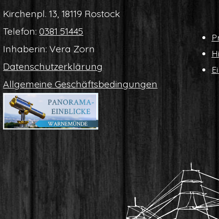
Kir­chen­pl. 13, 18119 Rostock
Tele­fon:
0381 51445
Pr
Inha­be­rin: Vera Zorn
Hi
Daten­schutz­er­klä­rung
Ei
All­ge­mei­ne Geschäftsbedingungen