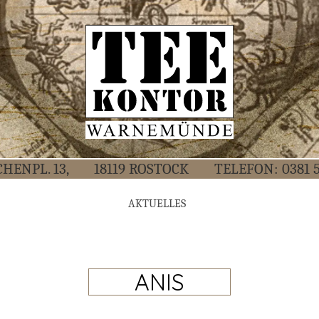
CHEN­PL. 13,
18119 ROS­TOCK
TELE­FON:
0381 
AKTU­EL­LES
ANIS