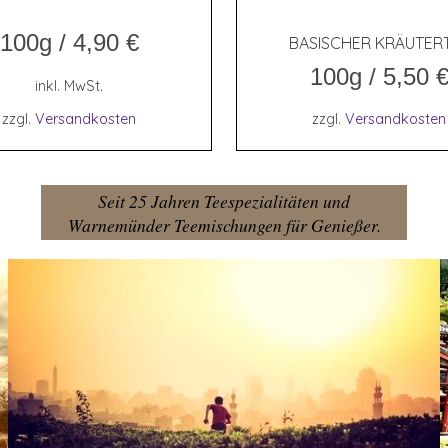
100g
/
4,90
€
BASI­SCHER KRÄUTER
100g
/
5,50
inkl. MwSt.
zzgl.
Versandkosten
zzgl.
Versandkosten
Seit 25 Jahren Teespezialitäten und
Warnemünder Teemischungen für Genießer.