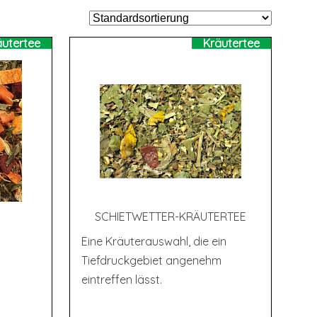
äutertee
Kräutertee
SCHIET­WET­TER-KRÄU­TER­TEE
Eine Kräuterauswahl, die ein
Tiefdruckgebiet angenehm
eintreffen lässt.