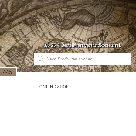
Ab 25 € Bestell­wert versandkostenfrei.
Products
search
51445
ONLINE-SHOP