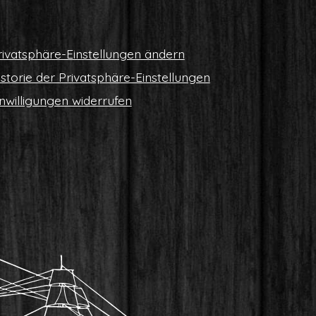
i­vat­sphä­re-Ein­stel­lun­gen ändern
s­to­rie der Privatsphäre-Einstellungen
n­wil­li­gun­gen widerrufen