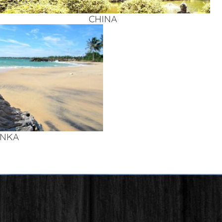
CHI­NA
AN­KA