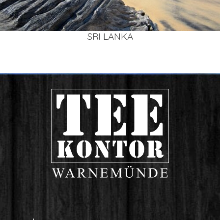
SRI LAN­KA