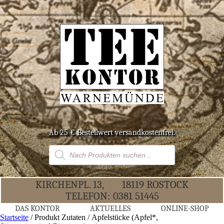
Ab 25 € Bestell­wert versandkostenfrei.
Products
search
KIR­CHEN­PL. 13,
18119 ROS­TOCK
TELE­FON:
0381 51445
DAS KON­TOR
AKTU­EL­LES
ONLINE-SHOP
Startseite
/ Produkt Zutaten / Apfelstücke (Apfel*,