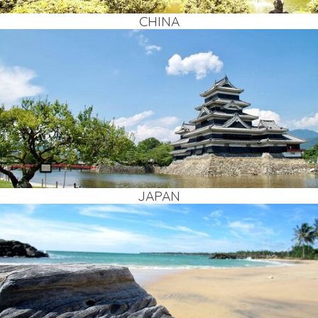
CHI­NA
JAPAN