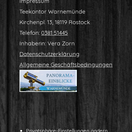
Impres­sum
Tee­kon­tor Warnemünde
Kir­chen­pl. 13, 18119 Rostock
Tele­fon:
0381 51445
Inha­be­rin: Vera Zorn
Daten­schutz­er­klä­rung
All­ge­mei­ne Geschäftsbedingungen
Pri­vat­sphä­re-Ein­stel­lun­gen ändern