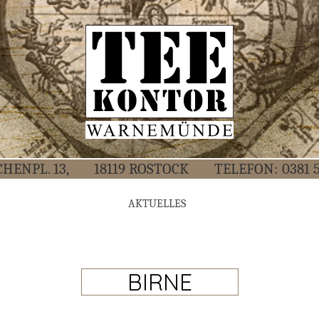
CHEN­PL. 13,
18119 ROS­TOCK
TELE­FON:
0381 
AKTU­EL­LES
BIRNE