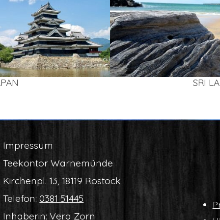
APAN
SRI L
Impres­sum
Tee­kon­tor Warnemünde
Kir­chen­pl. 13, 18119 Rostock
Tele­fon:
0381 51445
Pr
Inha­be­rin: Vera Zorn