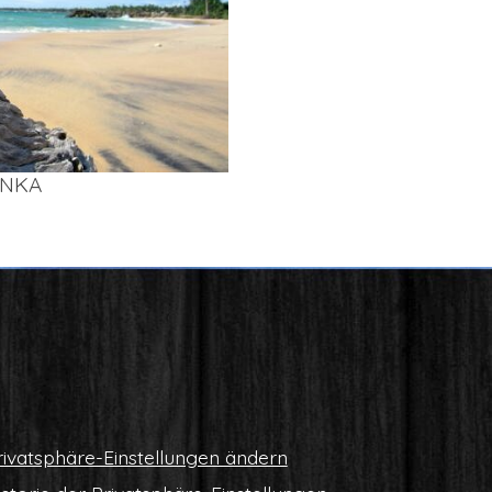
AN­KA
i­vat­sphä­re-Ein­stel­lun­gen ändern