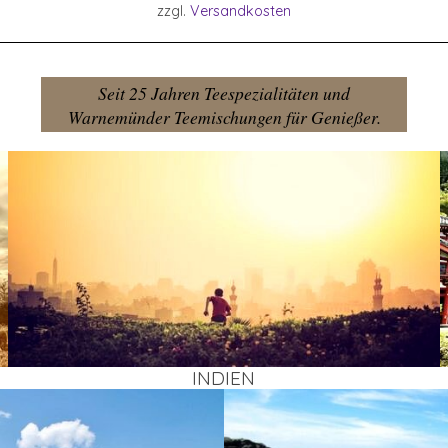
zzgl.
Versandkosten
Seit 25 Jahren Teespezialitäten und
Warnemünder Teemischungen für Genießer.
INDI­EN