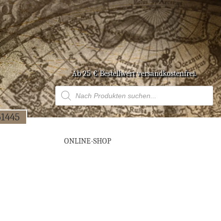
Ab 25 € Bestell­wert versandkostenfrei.
Products
search
51445
ONLINE-SHOP