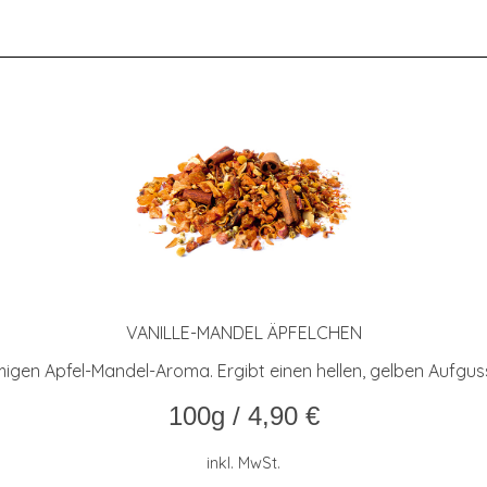
VANIL­LE-MAN­DEL ÄPFELCHEN
gen Apfel-Mandel-Aroma. Ergibt einen hellen, gelben Aufgus
100g
/
4,90
€
inkl. MwSt.