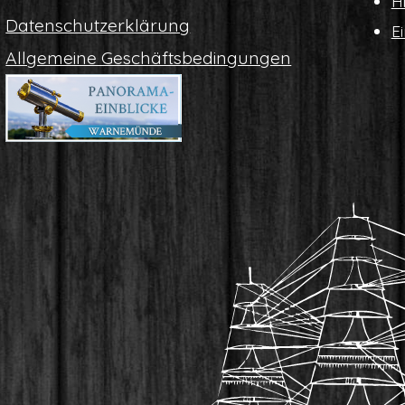
Hi
Daten­schutz­er­klä­rung
Ei
All­ge­mei­ne Geschäftsbedingungen