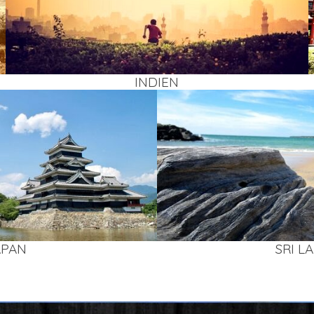
INDI­EN
APAN
SRI L