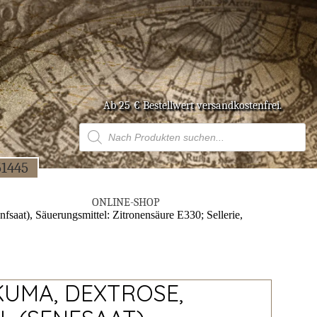
Ab 25 € Bestell­wert versandkostenfrei.
Products
search
51445
ONLINE-SHOP
fsaat), Säuerungsmittel: Zitronensäure E330; Sellerie,
KUMA, DEXTROSE,