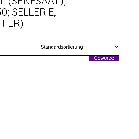
L (SENFSAAT),
; SELLERIE,
FFER)
Gewürze