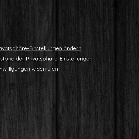
i­vat­sphä­re-Ein­stel­lun­gen ändern
s­to­rie der Privatsphäre-Einstellungen
n­wil­li­gun­gen widerrufen