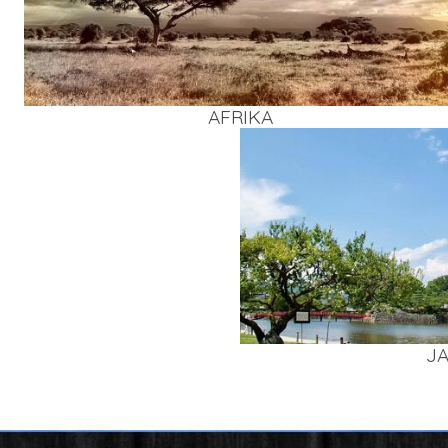
AFRI­KA
J