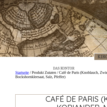
KIR­
DAS KON­TOR
Startseite
/ Produkt Zutaten / Café de Paris (Knoblauch, Zwie
Bockshornkleesaat, Salz, Pfeffer)
CAFÉ DE PARIS 