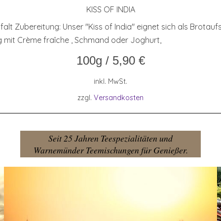
KISS OF INDIA
t Zubereitung: Unser "Kiss of India" eignet sich als Brotaufs
g mit Crème fraîche , Schmand oder Joghurt,
100g
/
5,90
€
inkl. MwSt.
zzgl.
Versandkosten
Seit 25 Jahren Teespezialitäten und
Warnemünder Teemischungen für Genießer.