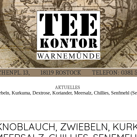
CHEN­PL. 13,
18119 ROS­TOCK
TELE­FON:
0381 
AKTU­EL­LES
beln, Kurkuma, Dextrose, Koriander, Meersalz, Chillies, Senfmehl (Sen
(KNOBLAUCH, ZWIEBELN, KUR