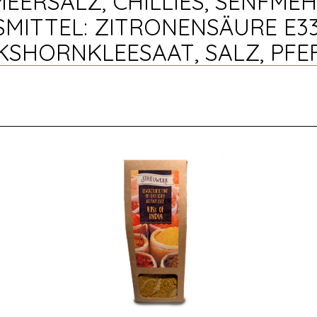
EERSALZ, CHILLIES, SENFMEH
ITTEL: ZITRONENSÄURE E330
SHORNKLEESAAT, SALZ, PFE