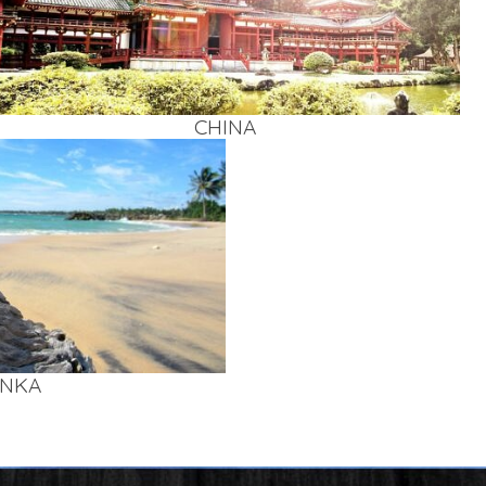
CHI­NA
AN­KA