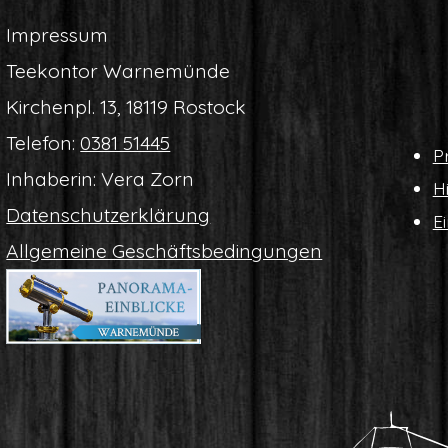
Impres­sum
Tee­kon­tor Warnemünde
Kir­chen­pl. 13, 18119 Rostock
Tele­fon:
0381 51445
Pr
Inha­be­rin: Vera Zorn
Hi
Daten­schutz­er­klä­rung
Ei
All­ge­mei­ne Geschäftsbedingungen