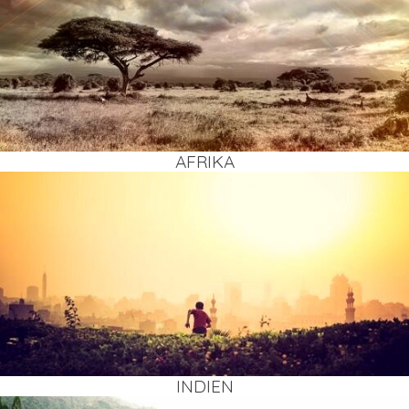
AFRI­KA
INDI­EN