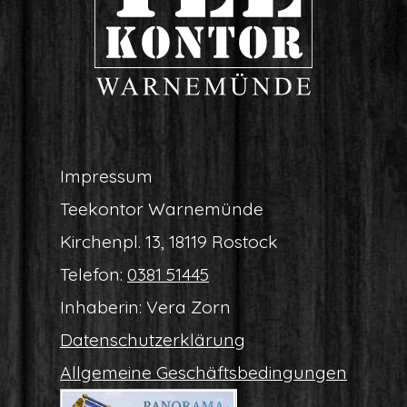
Impres­sum
Tee­kon­tor Warnemünde
Kir­chen­pl. 13, 18119 Rostock
Tele­fon:
0381 51445
Inha­be­rin: Vera Zorn
Daten­schutz­er­klä­rung
All­ge­mei­ne Geschäftsbedingungen