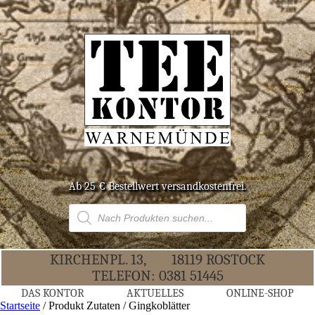
Ab 25 € Bestell­wert versandkostenfrei.
Products
search
KIR­CHEN­PL. 13,
18119 ROS­TOCK
TELE­FON:
0381 51445
DAS KON­TOR
AKTU­EL­LES
ONLINE-SHOP
Startseite
/ Produkt Zutaten / Gingkoblätter