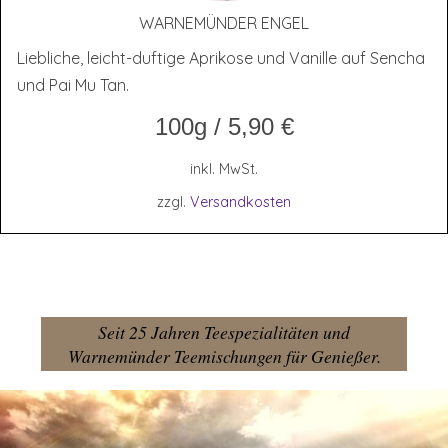
WAR­NE­MÜN­DER ENGEL
Liebliche, leicht-duftige Aprikose und Vanille auf Sencha
und Pai Mu Tan.
100g
/
5,90
€
inkl. MwSt.
zzgl.
Versandkosten
Seit 25 Jahren Teespezialitäten und
Warnemünder Teemischungen für Genießer.