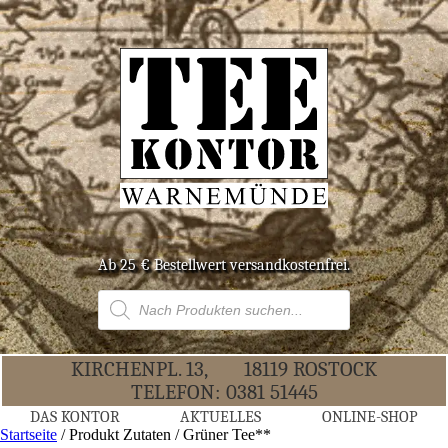
Ab 25 € Bestell­wert versandkostenfrei.
Products
search
KIR­CHEN­PL. 13,
18119 ROS­TOCK
TELE­FON:
0381 51445
DAS KON­TOR
AKTU­EL­LES
ONLINE-SHOP
Startseite
/ Produkt Zutaten / Grüner Tee**