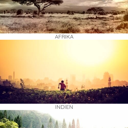
AFRI­KA
INDI­EN