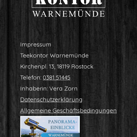
Impres­sum
Tee­kon­tor Warnemünde
Kir­chen­pl. 13, 18119 Rostock
Tele­fon:
0381 51445
Inha­be­rin: Vera Zorn
Daten­schutz­er­klä­rung
All­ge­mei­ne Geschäftsbedingungen