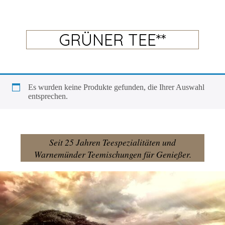
GRÜNER TEE**
Es wur­den kei­ne Pro­duk­te gefun­den, die Ihrer Aus­wahl
entsprechen.
Seit 25 Jahren Teespezialitäten und
Warnemünder Teemischungen für Genießer.