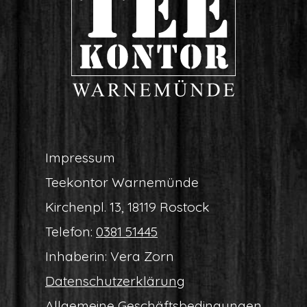
Impres­sum
Tee­kon­tor Warnemünde
Kir­chen­pl. 13, 18119 Rostock
Tele­fon:
0381 51445
Inha­be­rin: Vera Zorn
Daten­schutz­er­klä­rung
All­ge­mei­ne Geschäftsbedingungen