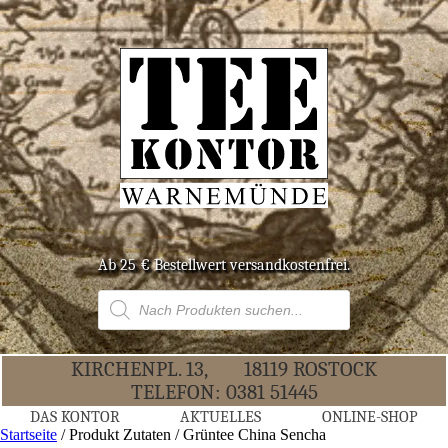
Ab 25 € Bestell­wert versandkostenfrei.
Products
search
KIR­CHEN­PL. 13,
18119 ROS­TOCK
TELE­FON:
0381 51445
DAS KON­TOR
AKTU­EL­LES
ONLINE-SHOP
Startseite
/ Produkt Zutaten / Grüntee China Sencha