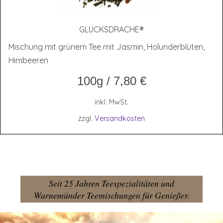
GLÜCKS­DRA­CHE®
Mischung mit grünem Tee mit Jasmin, Holunderblüten,
Himbeeren
100g
/
7,80
€
inkl. MwSt.
zzgl.
Versandkosten
Seit 25 Jahren Teespezialitäten und
Warnemünder Teemischungen für Genießer.