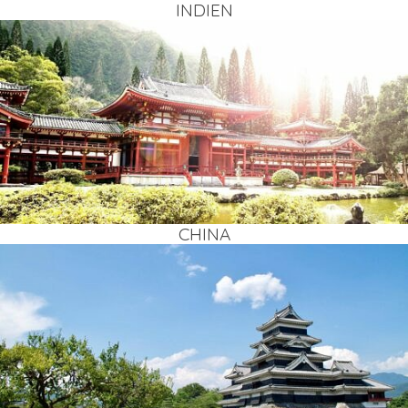
INDI­EN
CHI­NA