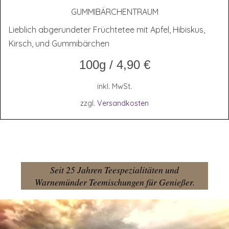
GUM­MI­BÄR­CHEN­TRAUM
Lieblich abgerundeter Früchtetee mit Apfel, Hibiskus,
Kirsch, und Gummibärchen
100g
/
4,90
€
inkl. MwSt.
zzgl.
Versandkosten
Seit 25 Jahren Teespezialitäten und
Warnemünder Teemischungen für Genießer.