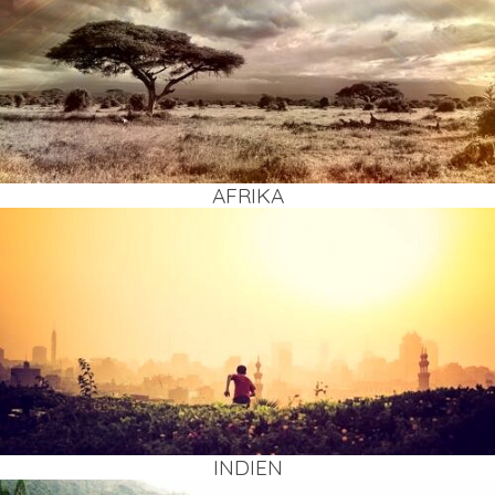
AFRI­KA
INDI­EN