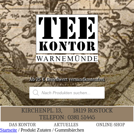
Ab 25 € Bestell­wert versandkostenfrei.
Products
search
KIR­CHEN­PL. 13,
18119 ROS­TOCK
TELE­FON:
0381 51445
DAS KON­TOR
AKTU­EL­LES
ONLINE-SHOP
Startseite
/ Produkt Zutaten / Gummibärchen