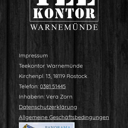
Impres­sum
Tee­kon­tor Warnemünde
Kir­chen­pl. 13, 18119 Rostock
Tele­fon:
0381 51445
Inha­be­rin: Vera Zorn
Daten­schutz­er­klä­rung
All­ge­mei­ne Geschäftsbedingungen