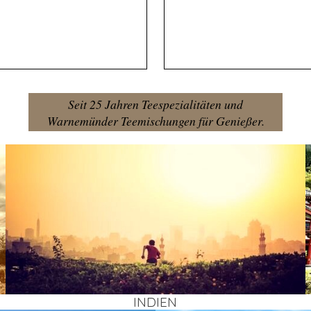
Seit 25 Jahren Teespezialitäten und
Warnemünder Teemischungen für Genießer.
INDI­EN