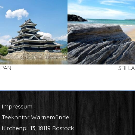
APAN
SRI L
Impres­sum
Tee­kon­tor Warnemünde
Kir­chen­pl. 13, 18119 Rostock