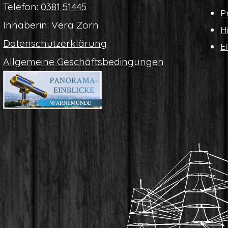
Tele­fon:
0381 51445
Pr
Inha­be­rin: Vera Zorn
Hi
Daten­schutz­er­klä­rung
Ei
All­ge­mei­ne Geschäftsbedingungen