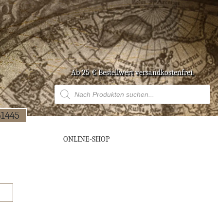
Ab 25 € Bestell­wert versandkostenfrei.
Products
search
51445
ONLINE-SHOP