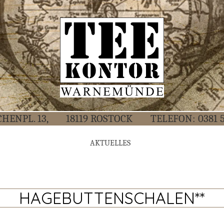
CHEN­PL. 13,
18119 ROS­TOCK
TELE­FON:
0381 
AKTU­EL­LES
HAGEBUTTENSCHALEN**