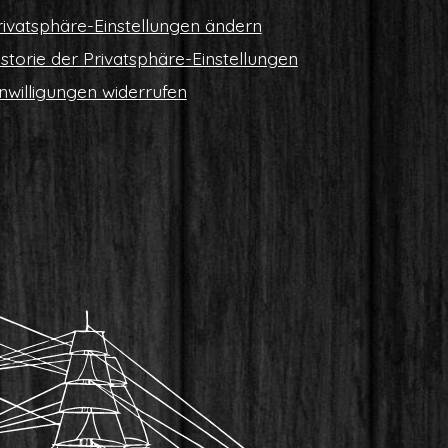
i­vat­sphä­re-Ein­stel­lun­gen ändern
s­to­rie der Privatsphäre-Einstellungen
n­wil­li­gun­gen widerrufen