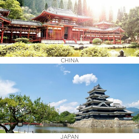
CHI­NA
JAPAN