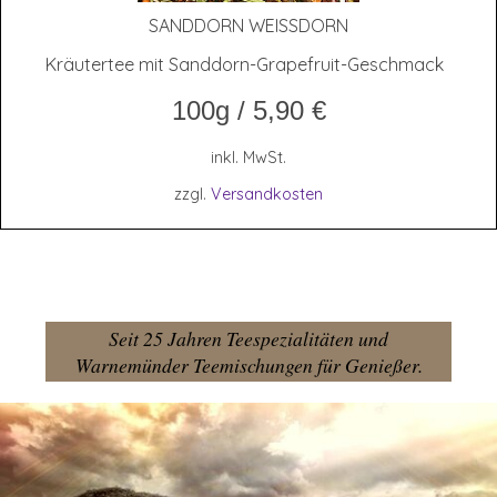
SAND­DORN WEISSDORN
Kräutertee mit Sanddorn-Grapefruit-Geschmack
100g
/
5,90
€
inkl. MwSt.
zzgl.
Versandkosten
Seit 25 Jahren Teespezialitäten und
Warnemünder Teemischungen für Genießer.