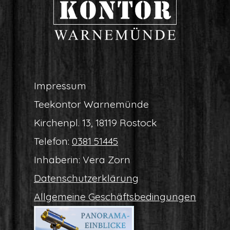
Impres­sum
Tee­kon­tor Warnemünde
Kir­chen­pl. 13, 18119 Rostock
Tele­fon:
0381 51445
Inha­be­rin: Vera Zorn
Daten­schutz­er­klä­rung
All­ge­mei­ne Geschäftsbedingungen