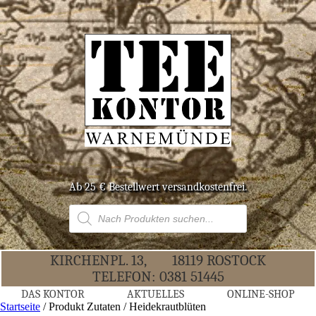
Ab 25 € Bestell­wert versandkostenfrei.
Products
search
KIR­CHEN­PL. 13,
18119 ROS­TOCK
TELE­FON:
0381 51445
DAS KON­TOR
AKTU­EL­LES
ONLINE-SHOP
Startseite
/ Produkt Zutaten / Heidekrautblüten