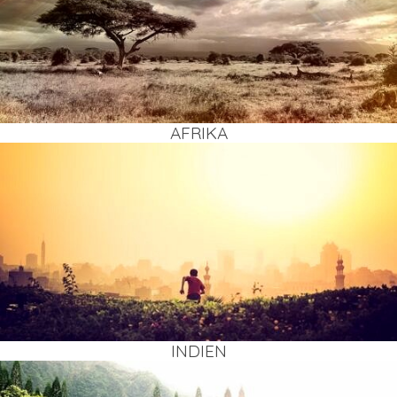
AFRI­KA
INDI­EN