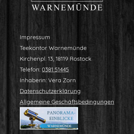
Impres­sum
Tee­kon­tor Warnemünde
Kir­chen­pl. 13, 18119 Rostock
Tele­fon:
0381 51445
Inha­be­rin: Vera Zorn
Daten­schutz­er­klä­rung
All­ge­mei­ne Geschäftsbedingungen