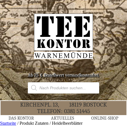
Ab 25 € Bestell­wert versandkostenfrei.
Products
search
KIR­CHEN­PL. 13,
18119 ROS­TOCK
TELE­FON:
0381 51445
DAS KON­TOR
AKTU­EL­LES
ONLINE-SHOP
Startseite
/ Produkt Zutaten / Heidelbeerblätter