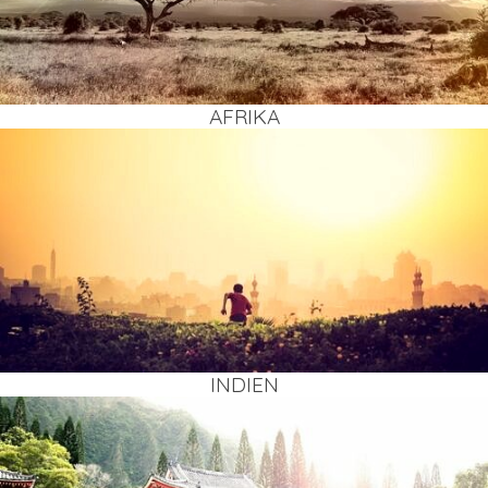
AFRI­KA
INDI­EN