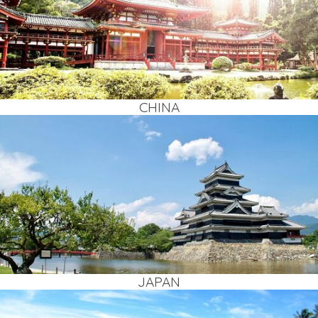
CHI­NA
JAPAN