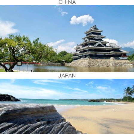
CHI­NA
JAPAN