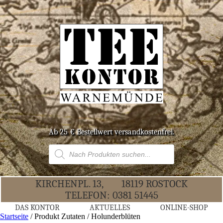
Ab 25 € Bestell­wert versandkostenfrei.
Products
search
KIR­CHEN­PL. 13,
18119 ROS­TOCK
TELE­FON:
0381 51445
DAS KON­TOR
AKTU­EL­LES
ONLINE-SHOP
Startseite
/ Produkt Zutaten / Holunderblüten