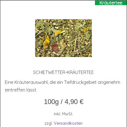
Kräutertee
SCHIET­WET­TER-KRÄU­TER­TEE
Eine Kräuterauswahl, die ein Tiefdruckgebiet angenehm
eintreffen lässt.
100g
/
4,90
€
inkl. MwSt.
zzgl.
Versandkosten