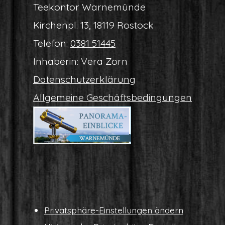
Tee­kon­tor Warnemünde
Kir­chen­pl. 13, 18119 Rostock
Tele­fon:
0381 51445
Inha­be­rin: Vera Zorn
Daten­schutz­er­klä­rung
All­ge­mei­ne Geschäftsbedingungen
Pri­vat­sphä­re-Ein­stel­lun­gen ändern