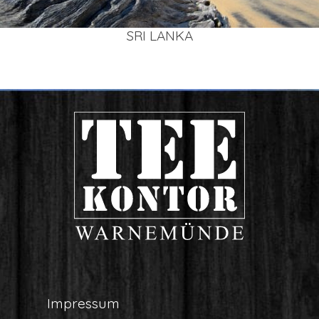
SRI LAN­KA
Impres­sum