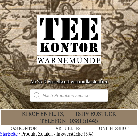
Ab 25 € Bestell­wert versandkostenfrei.
Products
search
KIR­CHEN­PL. 13,
18119 ROS­TOCK
TELE­FON:
0381 51445
DAS KON­TOR
AKTU­EL­LES
ONLINE-SHOP
Startseite
/ Produkt Zutaten / Ingwerstücke (5%)