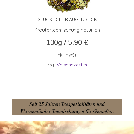
GLÜCK­LI­CHER AUGENBLICK
Kräuterteemischung natürlich
100g
/
5,90
€
inkl. MwSt.
zzgl.
Versandkosten
Seit 25 Jahren Teespezialitäten und
Warnemünder Teemischungen für Genießer.