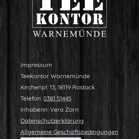
Impres­sum
Tee­kon­tor Warnemünde
Kir­chen­pl. 13, 18119 Rostock
Tele­fon:
0381 51445
Inha­be­rin: Vera Zorn
Daten­schutz­er­klä­rung
All­ge­mei­ne Geschäftsbedingungen