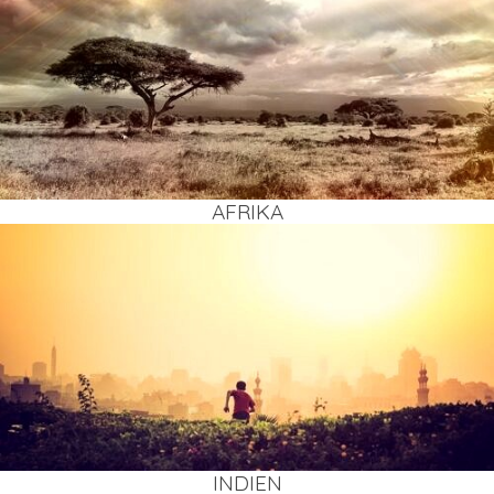
AFRI­KA
INDI­EN