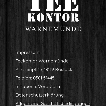
Impres­sum
Tee­kon­tor Warnemünde
Kir­chen­pl. 13, 18119 Rostock
Tele­fon:
0381 51445
Inha­be­rin: Vera Zorn
Daten­schutz­er­klä­rung
All­ge­mei­ne Geschäftsbedingungen