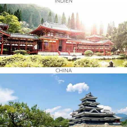
INDI­EN
CHI­NA