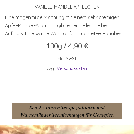
VANIL­LE-MAN­DEL ÄPFELCHEN
Eine magenmilde Mischung mit einem sehr cremigen
Apfel-Mandel-Aroma. Ergibt einen hellen, gelben
Aufguss. Eine wahre Wohltat für Früchteteeliebhaber!
100g
/
4,90
€
inkl. MwSt.
zzgl.
Versandkosten
Seit 25 Jahren Teespezialitäten und
Warnemünder Teemischungen für Genießer.