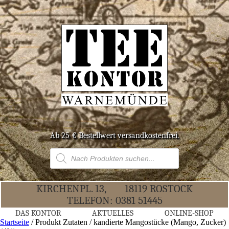
Ab 25 € Bestell­wert versandkostenfrei.
Products
search
KIR­CHEN­PL. 13,
18119 ROS­TOCK
TELE­FON:
0381 51445
DAS KON­TOR
AKTU­EL­LES
ONLINE-SHOP
Startseite
/ Produkt Zutaten / kandierte Mangostücke (Mango, Zucker)