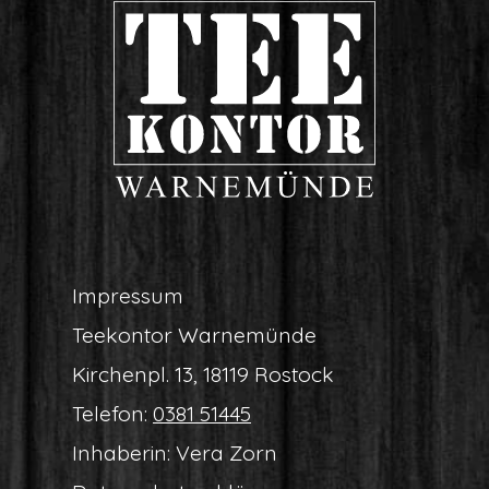
Impres­sum
Tee­kon­tor Warnemünde
Kir­chen­pl. 13, 18119 Rostock
Tele­fon:
0381 51445
Inha­be­rin: Vera Zorn