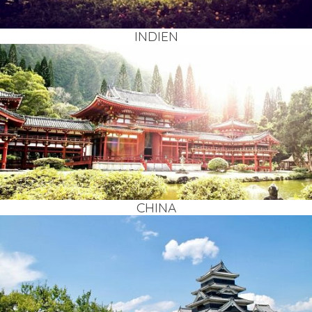
INDI­EN
CHI­NA