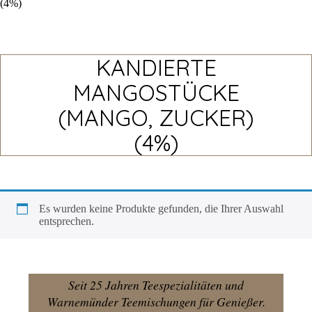
(4%)
KANDIERTE
MANGOSTÜCKE
(MANGO, ZUCKER)
(4%)
Es wur­den kei­ne Pro­duk­te gefun­den, die Ihrer Aus­wahl
entsprechen.
Seit 25 Jahren Teespezialitäten und
Warnemünder Teemischungen für Genießer.