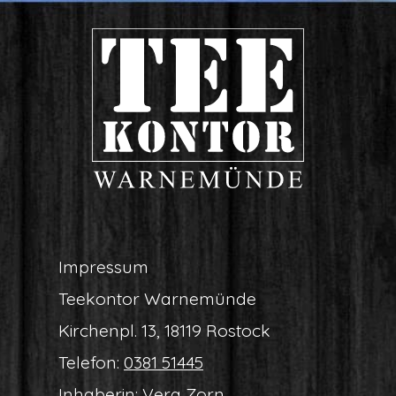
Impres­sum
Tee­kon­tor Warnemünde
Kir­chen­pl. 13, 18119 Rostock
Tele­fon:
0381 51445
Inha­be­rin: Vera Zorn