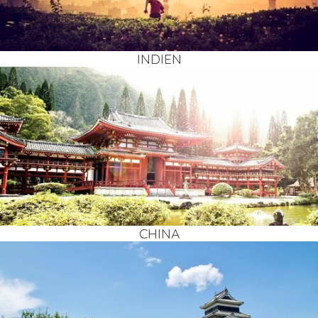
INDI­EN
CHI­NA