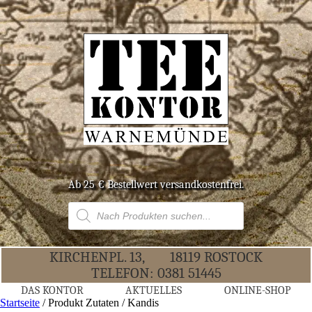
Ab 25 € Bestell­wert versandkostenfrei.
Products
search
KIR­CHEN­PL. 13,
18119 ROS­TOCK
TELE­FON:
0381 51445
DAS KON­TOR
AKTU­EL­LES
ONLINE-SHOP
Startseite
/ Produkt Zutaten / Kandis