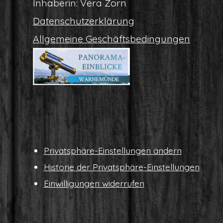
Inha­be­rin: Vera Zorn
Daten­schutz­er­klä­rung
All­ge­mei­ne Geschäftsbedingungen
Pri­vat­sphä­re-Ein­stel­lun­gen ändern
His­to­rie der Privatsphäre-Einstellungen
Ein­wil­li­gun­gen widerrufen