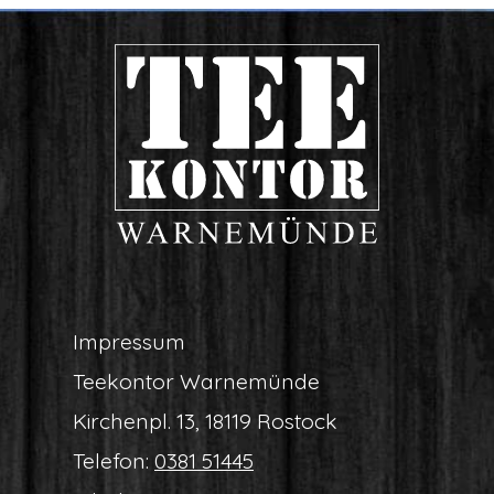
Impres­sum
Tee­kon­tor Warnemünde
Kir­chen­pl. 13, 18119 Rostock
Tele­fon:
0381 51445