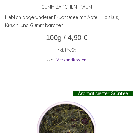
GUM­MI­BÄR­CHEN­TRAUM
Lieblich abgerundeter Früchtetee mit Apfel, Hibiskus,
Kirsch, und Gummibärchen
100g
/
4,90
€
inkl. MwSt.
zzgl.
Versandkosten
Aromatisierter Grüntee