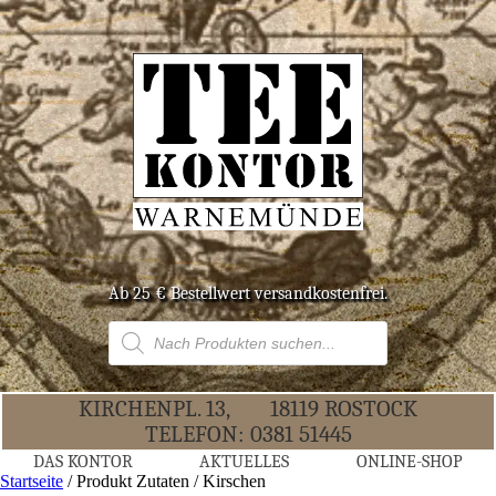
Ab 25 € Bestell­wert versandkostenfrei.
Products
search
KIR­CHEN­PL. 13,
18119 ROS­TOCK
TELE­FON:
0381 51445
DAS KON­TOR
AKTU­EL­LES
ONLINE-SHOP
Startseite
/ Produkt Zutaten / Kirschen