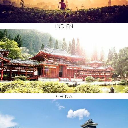
INDI­EN
CHI­NA