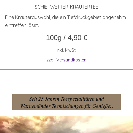
SCHIET­WET­TER-KRÄU­TER­TEE
Eine Kräuterauswahl, die ein Tiefdruckgebiet angenehm
eintreffen lässt.
100g
/
4,90
€
inkl. MwSt.
zzgl.
Versandkosten
Seit 25 Jahren Teespezialitäten und
Warnemünder Teemischungen für Genießer.