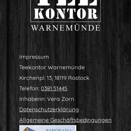
Impres­sum
Tee­kon­tor Warnemünde
Kir­chen­pl. 13, 18119 Rostock
Tele­fon:
0381 51445
Inha­be­rin: Vera Zorn
Daten­schutz­er­klä­rung
All­ge­mei­ne Geschäftsbedingungen