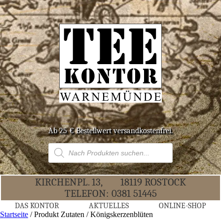
Ab 25 € Bestell­wert versandkostenfrei.
Products
search
KIR­CHEN­PL. 13,
18119 ROS­TOCK
TELE­FON:
0381 51445
DAS KON­TOR
AKTU­EL­LES
ONLINE-SHOP
Startseite
/ Produkt Zutaten / Königskerzenblüten