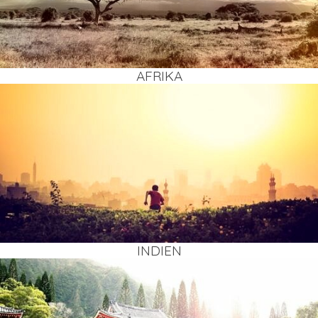
AFRI­KA
INDI­EN