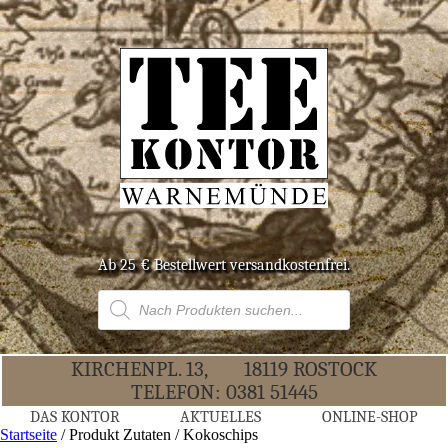
Ab 25 € Bestell­wert versandkostenfrei.
Products
search
KIR­CHEN­PL. 13,
18119 ROS­TOCK
TELE­FON:
0381 51445
DAS KON­TOR
AKTU­EL­LES
ONLINE-SHOP
Startseite
/ Produkt Zutaten / Kokoschips