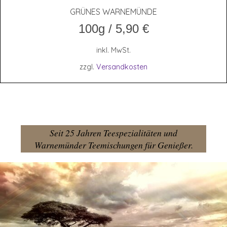
GRÜ­NES WARNEMÜNDE
100g
/
5,90
€
inkl. MwSt.
zzgl.
Versandkosten
Seit 25 Jahren Teespezialitäten und
Warnemünder Teemischungen für Genießer.