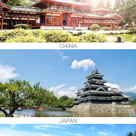
CHI­NA
JAPAN