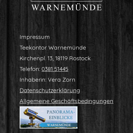
Impres­sum
Tee­kon­tor Warnemünde
Kir­chen­pl. 13, 18119 Rostock
Tele­fon:
0381 51445
Inha­be­rin: Vera Zorn
Daten­schutz­er­klä­rung
All­ge­mei­ne Geschäftsbedingungen