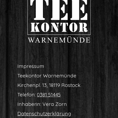
Impres­sum
Tee­kon­tor Warnemünde
Kir­chen­pl. 13, 18119 Rostock
Tele­fon:
0381 51445
Inha­be­rin: Vera Zorn
Daten­schutz­er­klä­rung