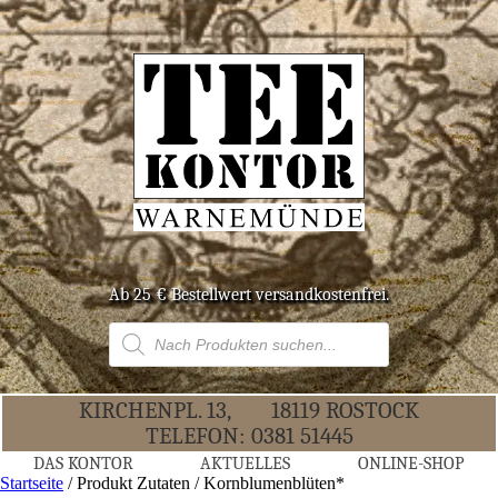
Ab 25 € Bestell­wert versandkostenfrei.
Products
search
KIR­CHEN­PL. 13,
18119 ROS­TOCK
TELE­FON:
0381 51445
DAS KON­TOR
AKTU­EL­LES
ONLINE-SHOP
Startseite
/ Produkt Zutaten / Kornblumenblüten*