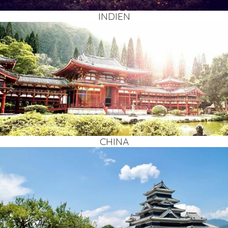
INDI­EN
CHI­NA