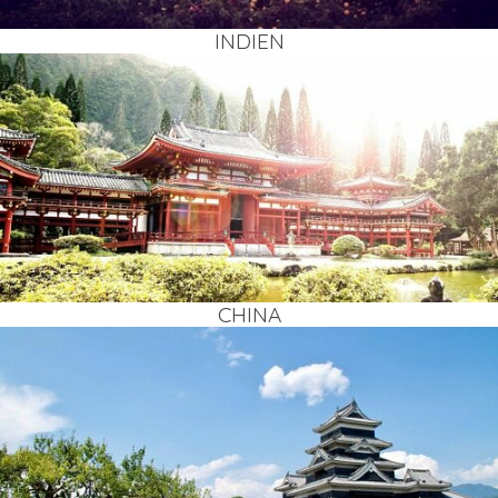
INDI­EN
CHI­NA