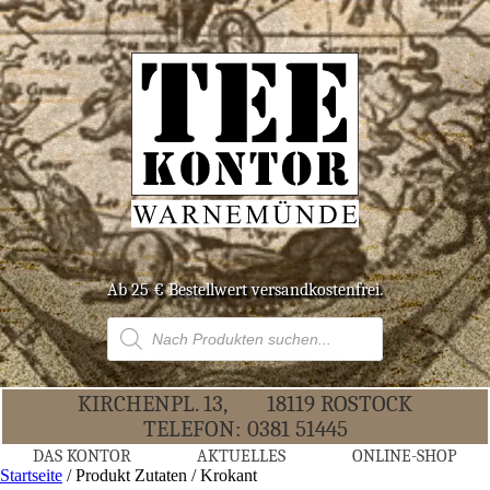
Ab 25 € Bestell­wert versandkostenfrei.
Products
search
KIR­CHEN­PL. 13,
18119 ROS­TOCK
TELE­FON:
0381 51445
DAS KON­TOR
AKTU­EL­LES
ONLINE-SHOP
Startseite
/ Produkt Zutaten / Krokant