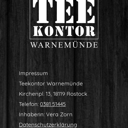
Impres­sum
Tee­kon­tor Warnemünde
Kir­chen­pl. 13, 18119 Rostock
Tele­fon:
0381 51445
Inha­be­rin: Vera Zorn
Daten­schutz­er­klä­rung