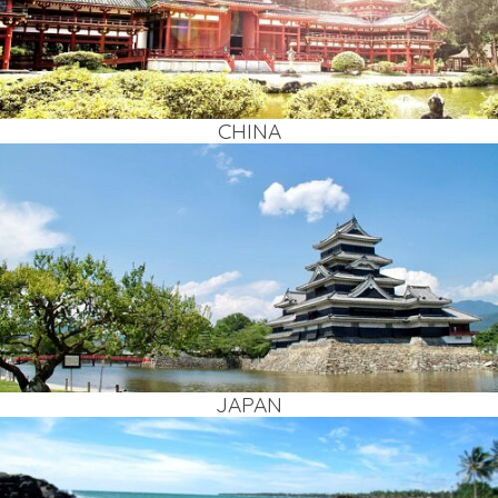
CHI­NA
JAPAN