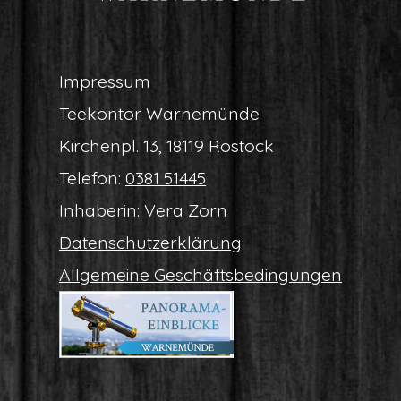
Impres­sum
Tee­kon­tor Warnemünde
Kir­chen­pl. 13, 18119 Rostock
Tele­fon:
0381 51445
Inha­be­rin: Vera Zorn
Daten­schutz­er­klä­rung
All­ge­mei­ne Geschäftsbedingungen