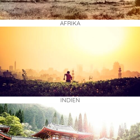
AFRI­KA
INDI­EN