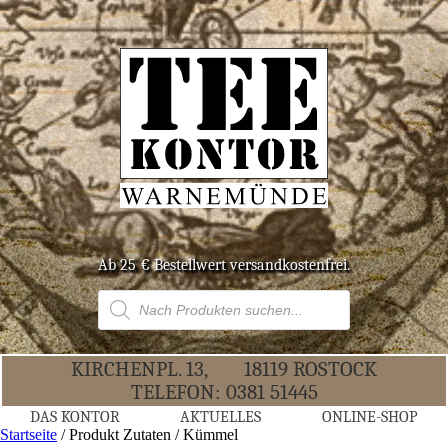
Ab 25 € Bestell­wert versandkostenfrei.
Products
search
KIR­CHEN­PL. 13,
18119 ROS­TOCK
TELE­FON:
0381 51445
DAS KON­TOR
AKTU­EL­LES
ONLINE-SHOP
Startseite
/ Produkt Zutaten / Kümmel