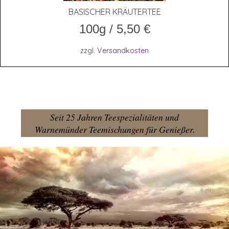
BASI­SCHER KRÄUTERTEE
100g
/
5,50
€
zzgl.
Versandkosten
Seit 25 Jahren Teespezialitäten und
Warnemünder Teemischungen für Genießer.