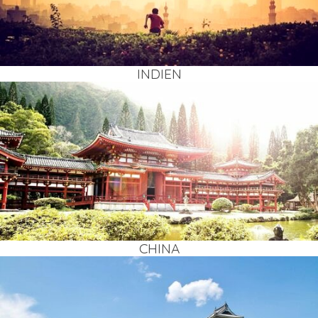
INDI­EN
CHI­NA