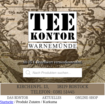
Ab 25 € Bestell­wert versandkostenfrei.
Products
search
KIR­CHEN­PL. 13,
18119 ROS­TOCK
TELE­FON:
0381 51445
DAS KON­TOR
AKTU­EL­LES
ONLINE-SHOP
Startseite
/ Produkt Zutaten / Kurkuma