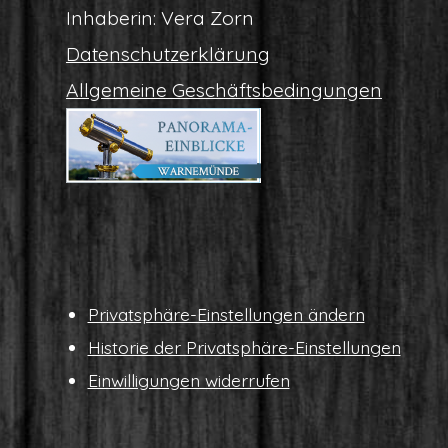
Inha­be­rin: Vera Zorn
Daten­schutz­er­klä­rung
All­ge­mei­ne Geschäftsbedingungen
Pri­vat­sphä­re-Ein­stel­lun­gen ändern
His­to­rie der Privatsphäre-Einstellungen
Ein­wil­li­gun­gen widerrufen