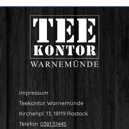
Impres­sum
Tee­kon­tor Warnemünde
Kir­chen­pl. 13, 18119 Rostock
Tele­fon:
0381 51445