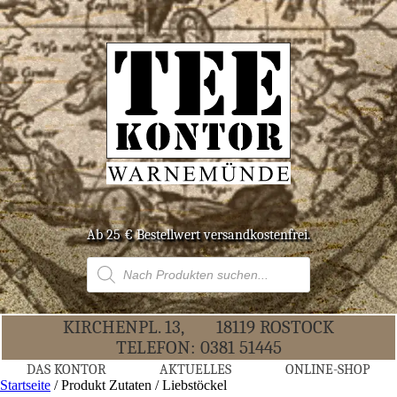
Ab 25 € Bestell­wert versandkostenfrei.
Products
search
KIR­CHEN­PL. 13,
18119 ROS­TOCK
TELE­FON:
0381 51445
DAS KON­TOR
AKTU­EL­LES
ONLINE-SHOP
Startseite
/ Produkt Zutaten / Liebstöckel