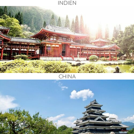
INDI­EN
CHI­NA