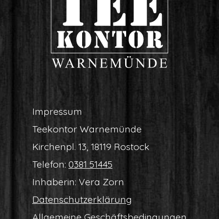
Impres­sum
Tee­kon­tor Warnemünde
Kir­chen­pl. 13, 18119 Rostock
Tele­fon:
0381 51445
Inha­be­rin: Vera Zorn
Daten­schutz­er­klä­rung
All­ge­mei­ne Geschäftsbedingungen