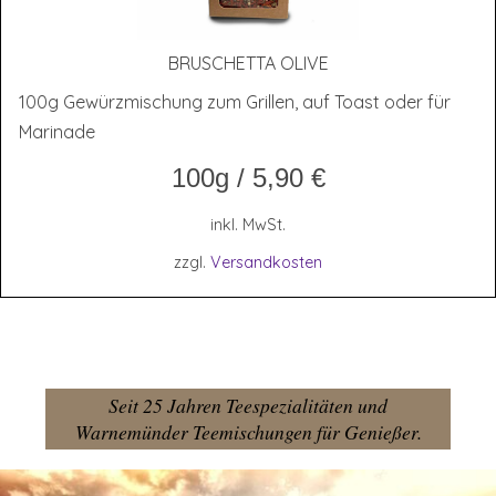
BRUSCHET­TA OLIVE
100g Gewürzmischung zum Grillen, auf Toast oder für
Marinade
100g
/
5,90
€
inkl. MwSt.
zzgl.
Versandkosten
Seit 25 Jahren Teespezialitäten und
Warnemünder Teemischungen für Genießer.