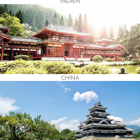
INDI­EN
CHI­NA