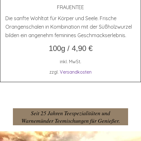
FRAU­EN­TEE
Die sanfte Wohltat für Körper und Seele. Frische
Orangenschalen in Kombination mit der Süßholzwurzel
bilden ein angenehm feminines Geschmackserlebnis.
100g
/
4,90
€
inkl. MwSt.
zzgl.
Versandkosten
Seit 25 Jahren Teespezialitäten und
Warnemünder Teemischungen für Genießer.