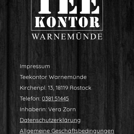
Impres­sum
Tee­kon­tor Warnemünde
Kir­chen­pl. 13, 18119 Rostock
Tele­fon:
0381 51445
Inha­be­rin: Vera Zorn
Daten­schutz­er­klä­rung
All­ge­mei­ne Geschäftsbedingungen