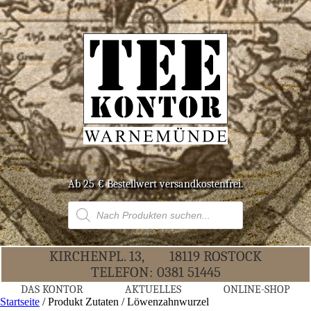
Ab 25 € Bestell­wert versandkostenfrei.
Products
search
KIR­CHEN­PL. 13,
18119 ROS­TOCK
TELE­FON:
0381 51445
DAS KON­TOR
AKTU­EL­LES
ONLINE-SHOP
Startseite
/ Produkt Zutaten / Löwenzahnwurzel