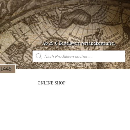
Ab 25 € Bestell­wert versandkostenfrei.
Products
search
51445
ONLINE-SHOP