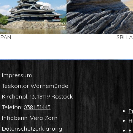
APAN
SRI L
Impres­sum
Tee­kon­tor Warnemünde
Kir­chen­pl. 13, 18119 Rostock
Tele­fon:
0381 51445
Pr
Inha­be­rin: Vera Zorn
Hi
Daten­schutz­er­klä­rung
Ei