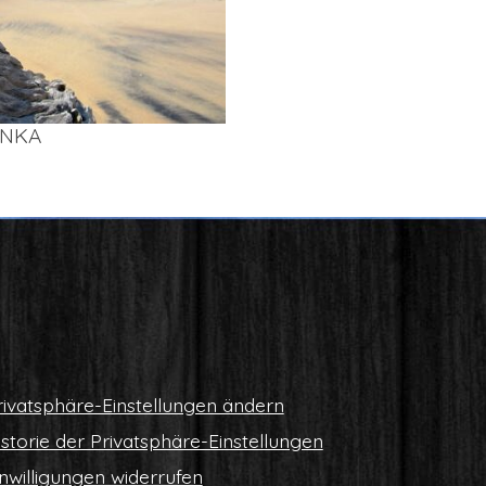
AN­KA
i­vat­sphä­re-Ein­stel­lun­gen ändern
s­to­rie der Privatsphäre-Einstellungen
n­wil­li­gun­gen widerrufen