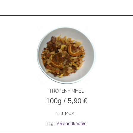
TRO­PEN­HIM­MEL
100g
/
5,90
€
inkl. MwSt.
zzgl.
Versandkosten