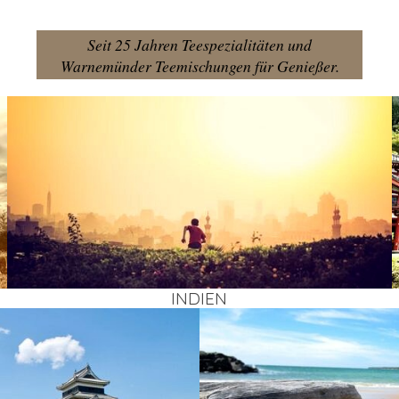
Seit 25 Jahren Teespezialitäten und
Warnemünder Teemischungen für Genießer.
INDI­EN