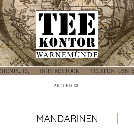
CHEN­PL. 13,
18119 ROS­TOCK
TELE­FON:
0381 
AKTU­EL­LES
MANDARINEN